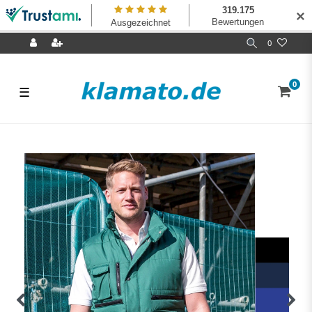
✕
0
0
☰