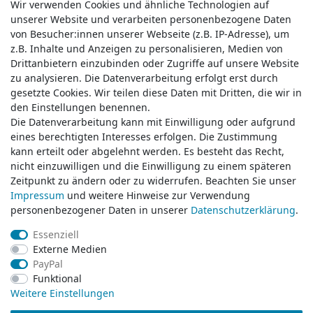
Wir verwenden Cookies und ähnliche Technologien auf
Wir verwenden Cookies und ähnliche Technologien auf
unserer Website und verarbeiten personenbezogene Daten
unserer Website und verarbeiten personenbezogene Daten
von Besucher:innen unserer Webseite (z.B. IP-Adresse), um
von Besucher:innen unserer Webseite (z.B. IP-Adresse), um
z.B. Inhalte und Anzeigen zu personalisieren, Medien von
z.B. Inhalte und Anzeigen zu personalisieren, Medien von
Drittanbietern einzubinden oder Zugriffe auf unsere Website
Drittanbietern einzubinden oder Zugriffe auf unsere Website
zu analysieren. Die Datenverarbeitung erfolgt erst durch
zu analysieren. Die Datenverarbeitung erfolgt erst durch
gesetzte Cookies. Wir teilen diese Daten mit Dritten, die wir in
gesetzte Cookies. Wir teilen diese Daten mit Dritten, die wir in
Service & Kontakt
den Einstellungen benennen.
den Einstellungen benennen.
Die Datenverarbeitung kann mit Einwilligung oder aufgrund
Die Datenverarbeitung kann mit Einwilligung oder aufgrund
eines berechtigten Interesses erfolgen. Die Zustimmung
eines berechtigten Interesses erfolgen. Die Zustimmung
Wünschen Sie einen Rückruf?
kann erteilt oder abgelehnt werden. Es besteht das Recht,
kann erteilt oder abgelehnt werden. Es besteht das Recht,
service@klamato.de
nicht einzuwilligen und die Einwilligung zu einem späteren
nicht einzuwilligen und die Einwilligung zu einem späteren
Zeitpunkt zu ändern oder zu widerrufen. Beachten Sie unser
Zeitpunkt zu ändern oder zu widerrufen. Beachten Sie unser
Impressum
Impressum
und weitere Hinweise zur Verwendung
und weitere Hinweise zur Verwendung
Schreiben Sie uns:
personenbezogener Daten in unserer
personenbezogener Daten in unserer
Daten­schutz­erklärung
Daten­schutz­erklärung
.
.
service@klamato.de
Essenziell
Essenziell
Externe Medien
Externe Medien
Durchschnittliche Bewertung von
klamato.de
bei Trustami:
5.00
/
5.00
mit
319.175
PayPal
PayPal
Bewertungen
Funktional
Funktional
|
Bewertungsgrundlage des Anbieters: 5 Verkaufs- und 3 Bewertungsplattformen
Weitere Einstellungen
Weitere Einstellungen