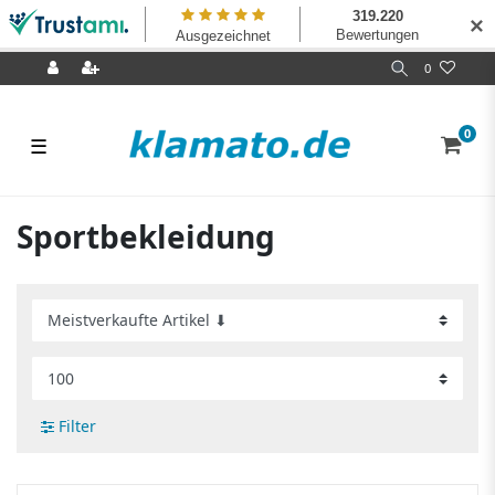
✕
0
0
☰
Sportbekleidung
Filter