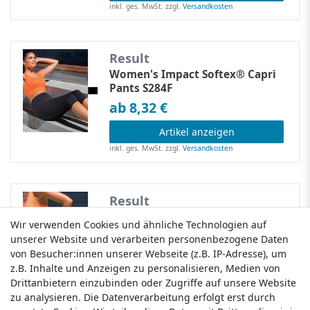
inkl. ges. MwSt.
zzgl.
Versandkosten
Result
Women's Impact Softex® Capri
Pants S284F
ab 8,32 €
Artikel anzeigen
inkl. ges. MwSt.
zzgl.
Versandkosten
Result
Women's Impact Softex® Shorts
Wir verwenden Cookies und ähnliche Technologien auf
Wir verwenden Cookies und ähnliche Technologien auf
S283F
unserer Website und verarbeiten personenbezogene Daten
unserer Website und verarbeiten personenbezogene Daten
ab 7,06 €
von Besucher:innen unserer Webseite (z.B. IP-Adresse), um
von Besucher:innen unserer Webseite (z.B. IP-Adresse), um
z.B. Inhalte und Anzeigen zu personalisieren, Medien von
z.B. Inhalte und Anzeigen zu personalisieren, Medien von
Artikel anzeigen
Drittanbietern einzubinden oder Zugriffe auf unsere Website
Drittanbietern einzubinden oder Zugriffe auf unsere Website
inkl. ges. MwSt.
zzgl.
Versandkosten
zu analysieren. Die Datenverarbeitung erfolgt erst durch
zu analysieren. Die Datenverarbeitung erfolgt erst durch