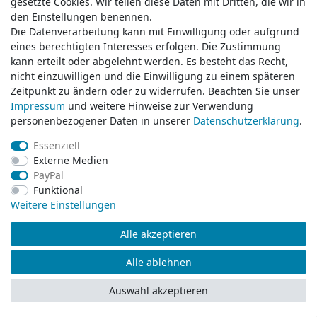
gesetzte Cookies. Wir teilen diese Daten mit Dritten, die wir in
gesetzte Cookies. Wir teilen diese Daten mit Dritten, die wir in
den Einstellungen benennen.
den Einstellungen benennen.
Die Datenverarbeitung kann mit Einwilligung oder aufgrund
Die Datenverarbeitung kann mit Einwilligung oder aufgrund
Kustom Kit
eines berechtigten Interesses erfolgen. Die Zustimmung
eines berechtigten Interesses erfolgen. Die Zustimmung
Slim Fit Sweat Pant KK933
kann erteilt oder abgelehnt werden. Es besteht das Recht,
kann erteilt oder abgelehnt werden. Es besteht das Recht,
ab 19,39 €
nicht einzuwilligen und die Einwilligung zu einem späteren
nicht einzuwilligen und die Einwilligung zu einem späteren
Zeitpunkt zu ändern oder zu widerrufen. Beachten Sie unser
Zeitpunkt zu ändern oder zu widerrufen. Beachten Sie unser
Artikel anzeigen
Impressum
Impressum
und weitere Hinweise zur Verwendung
und weitere Hinweise zur Verwendung
personenbezogener Daten in unserer
personenbezogener Daten in unserer
Daten­schutz­erklärung
Daten­schutz­erklärung
.
.
inkl. ges. MwSt.
zzgl.
Versandkosten
Essenziell
Essenziell
Externe Medien
Externe Medien
Result
PayPal
PayPal
Technical Compression Sports
Funktional
Funktional
Socks S294X
Weitere Einstellungen
Weitere Einstellungen
ab 5,50 €
Alle akzeptieren
Alle akzeptieren
Artikel anzeigen
Alle ablehnen
Alle ablehnen
inkl. ges. MwSt.
zzgl.
Versandkosten
Auswahl akzeptieren
Auswahl akzeptieren