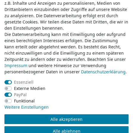
z.B. Inhalte und Anzeigen zu personalisieren, Medien von
z.B. Inhalte und Anzeigen zu personalisieren, Medien von
Drittanbietern einzubinden oder Zugriffe auf unsere Website
Drittanbietern einzubinden oder Zugriffe auf unsere Website
zu analysieren. Die Datenverarbeitung erfolgt erst durch
zu analysieren. Die Datenverarbeitung erfolgt erst durch
gesetzte Cookies. Wir teilen diese Daten mit Dritten, die wir in
gesetzte Cookies. Wir teilen diese Daten mit Dritten, die wir in
Service & Kontakt
den Einstellungen benennen.
den Einstellungen benennen.
Die Datenverarbeitung kann mit Einwilligung oder aufgrund
Die Datenverarbeitung kann mit Einwilligung oder aufgrund
eines berechtigten Interesses erfolgen. Die Zustimmung
eines berechtigten Interesses erfolgen. Die Zustimmung
Wünschen Sie einen Rückruf?
kann erteilt oder abgelehnt werden. Es besteht das Recht,
kann erteilt oder abgelehnt werden. Es besteht das Recht,
service@klamato.de
nicht einzuwilligen und die Einwilligung zu einem späteren
nicht einzuwilligen und die Einwilligung zu einem späteren
Zeitpunkt zu ändern oder zu widerrufen. Beachten Sie unser
Zeitpunkt zu ändern oder zu widerrufen. Beachten Sie unser
Impressum
Impressum
und weitere Hinweise zur Verwendung
und weitere Hinweise zur Verwendung
Schreiben Sie uns:
personenbezogener Daten in unserer
personenbezogener Daten in unserer
Daten­schutz­erklärung
Daten­schutz­erklärung
.
.
service@klamato.de
Essenziell
Essenziell
Externe Medien
Externe Medien
Durchschnittliche Bewertung von
klamato.de
bei Trustami:
5.00
/
5.00
mit
319.209
PayPal
PayPal
Bewertungen
Funktional
Funktional
|
Bewertungsgrundlage des Anbieters: 5 Verkaufs- und 3 Bewertungsplattformen
Weitere Einstellungen
Weitere Einstellungen
Alle akzeptieren
Alle akzeptieren
© Copyright 2026 klamato.de | Alle Rechte vorbehalten.
Alle ablehnen
Alle ablehnen