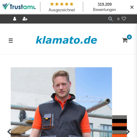
✕
0
0
☰