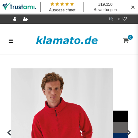
✕
0
0
☰