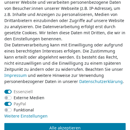
unserer Website und verarbeiten personenbezogene Daten
unserer Website und verarbeiten personenbezogene Daten
von Besucher:innen unserer Webseite (z.B. IP-Adresse), um
von Besucher:innen unserer Webseite (z.B. IP-Adresse), um
z.B. Inhalte und Anzeigen zu personalisieren, Medien von
z.B. Inhalte und Anzeigen zu personalisieren, Medien von
Drittanbietern einzubinden oder Zugriffe auf unsere Website
Drittanbietern einzubinden oder Zugriffe auf unsere Website
zu analysieren. Die Datenverarbeitung erfolgt erst durch
zu analysieren. Die Datenverarbeitung erfolgt erst durch
gesetzte Cookies. Wir teilen diese Daten mit Dritten, die wir in
gesetzte Cookies. Wir teilen diese Daten mit Dritten, die wir in
Service & Kontakt
den Einstellungen benennen.
den Einstellungen benennen.
Die Datenverarbeitung kann mit Einwilligung oder aufgrund
Die Datenverarbeitung kann mit Einwilligung oder aufgrund
eines berechtigten Interesses erfolgen. Die Zustimmung
eines berechtigten Interesses erfolgen. Die Zustimmung
Wünschen Sie einen Rückruf?
kann erteilt oder abgelehnt werden. Es besteht das Recht,
kann erteilt oder abgelehnt werden. Es besteht das Recht,
service@klamato.de
nicht einzuwilligen und die Einwilligung zu einem späteren
nicht einzuwilligen und die Einwilligung zu einem späteren
Zeitpunkt zu ändern oder zu widerrufen. Beachten Sie unser
Zeitpunkt zu ändern oder zu widerrufen. Beachten Sie unser
Impressum
Impressum
und weitere Hinweise zur Verwendung
und weitere Hinweise zur Verwendung
Schreiben Sie uns:
personenbezogener Daten in unserer
personenbezogener Daten in unserer
Daten­schutz­erklärung
Daten­schutz­erklärung
.
.
service@klamato.de
Essenziell
Essenziell
Externe Medien
Externe Medien
Durchschnittliche Bewertung von
klamato.de
bei Trustami:
5.00
/
5.00
mit
319.150
PayPal
PayPal
Bewertungen
Funktional
Funktional
|
Bewertungsgrundlage des Anbieters: 5 Verkaufs- und 3 Bewertungsplattformen
Weitere Einstellungen
Weitere Einstellungen
Alle akzeptieren
Alle akzeptieren