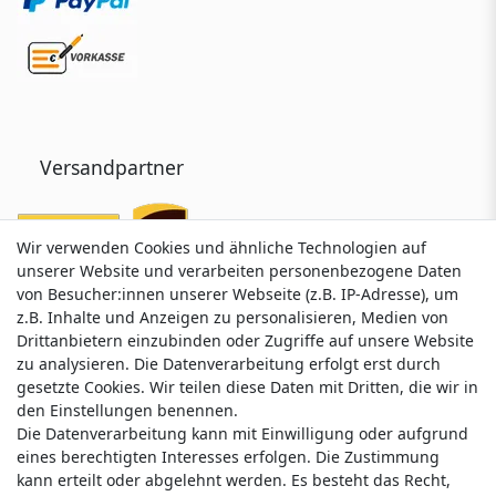
Versandpartner
Wir verwenden Cookies und ähnliche Technologien auf
Wir verwenden Cookies und ähnliche Technologien auf
unserer Website und verarbeiten personenbezogene Daten
unserer Website und verarbeiten personenbezogene Daten
von Besucher:innen unserer Webseite (z.B. IP-Adresse), um
von Besucher:innen unserer Webseite (z.B. IP-Adresse), um
z.B. Inhalte und Anzeigen zu personalisieren, Medien von
z.B. Inhalte und Anzeigen zu personalisieren, Medien von
Drittanbietern einzubinden oder Zugriffe auf unsere Website
Drittanbietern einzubinden oder Zugriffe auf unsere Website
zu analysieren. Die Datenverarbeitung erfolgt erst durch
zu analysieren. Die Datenverarbeitung erfolgt erst durch
gesetzte Cookies. Wir teilen diese Daten mit Dritten, die wir in
gesetzte Cookies. Wir teilen diese Daten mit Dritten, die wir in
Service & Kontakt
den Einstellungen benennen.
den Einstellungen benennen.
Die Datenverarbeitung kann mit Einwilligung oder aufgrund
Die Datenverarbeitung kann mit Einwilligung oder aufgrund
eines berechtigten Interesses erfolgen. Die Zustimmung
eines berechtigten Interesses erfolgen. Die Zustimmung
Wünschen Sie einen Rückruf?
kann erteilt oder abgelehnt werden. Es besteht das Recht,
kann erteilt oder abgelehnt werden. Es besteht das Recht,
service@klamato.de