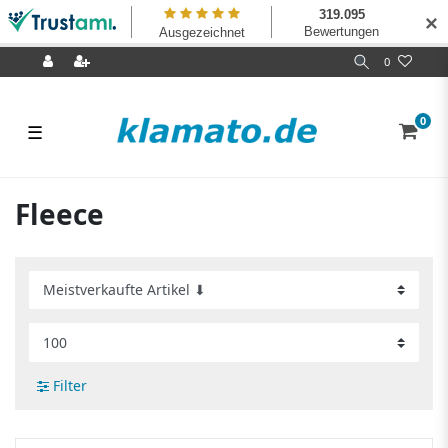
✕
0
0
☰
Fleece
Filter