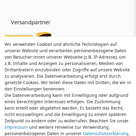
Versandpartner
Wir verwenden Cookies und ähnliche Technologien auf
Wir verwenden Cookies und ähnliche Technologien auf
unserer Website und verarbeiten personenbezogene Daten
unserer Website und verarbeiten personenbezogene Daten
von Besucher:innen unserer Webseite (z.B. IP-Adresse), um
von Besucher:innen unserer Webseite (z.B. IP-Adresse), um
z.B. Inhalte und Anzeigen zu personalisieren, Medien von
z.B. Inhalte und Anzeigen zu personalisieren, Medien von
Drittanbietern einzubinden oder Zugriffe auf unsere Website
Drittanbietern einzubinden oder Zugriffe auf unsere Website
zu analysieren. Die Datenverarbeitung erfolgt erst durch
zu analysieren. Die Datenverarbeitung erfolgt erst durch
gesetzte Cookies. Wir teilen diese Daten mit Dritten, die wir in
gesetzte Cookies. Wir teilen diese Daten mit Dritten, die wir in
Service & Kontakt
den Einstellungen benennen.
den Einstellungen benennen.
Die Datenverarbeitung kann mit Einwilligung oder aufgrund
Die Datenverarbeitung kann mit Einwilligung oder aufgrund
eines berechtigten Interesses erfolgen. Die Zustimmung
eines berechtigten Interesses erfolgen. Die Zustimmung
Wünschen Sie einen Rückruf?
kann erteilt oder abgelehnt werden. Es besteht das Recht,
kann erteilt oder abgelehnt werden. Es besteht das Recht,
service@klamato.de
nicht einzuwilligen und die Einwilligung zu einem späteren
nicht einzuwilligen und die Einwilligung zu einem späteren
Zeitpunkt zu ändern oder zu widerrufen. Beachten Sie unser
Zeitpunkt zu ändern oder zu widerrufen. Beachten Sie unser
Impressum
Impressum
und weitere Hinweise zur Verwendung
und weitere Hinweise zur Verwendung
Schreiben Sie uns:
personenbezogener Daten in unserer
personenbezogener Daten in unserer
Daten­schutz­erklärung
Daten­schutz­erklärung
.
.