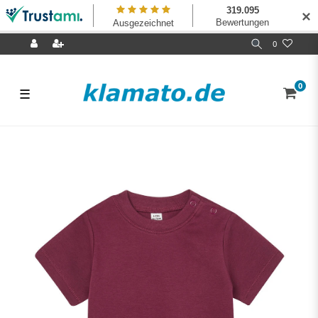
✕
0
0
☰