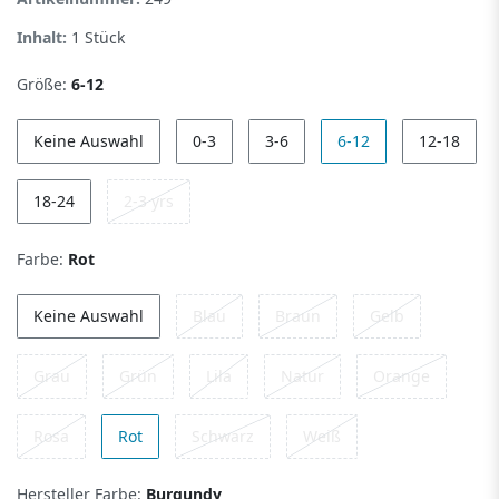
Inhalt:
1
Stück
Größe:
6-12
Keine Auswahl
0-3
3-6
6-12
12-18
18-24
2-3 yrs
Farbe:
Rot
Keine Auswahl
Blau
Braun
Gelb
Grau
Grün
Lila
Natur
Orange
Rosa
Rot
Schwarz
Weiß
Hersteller Farbe:
Burgundy