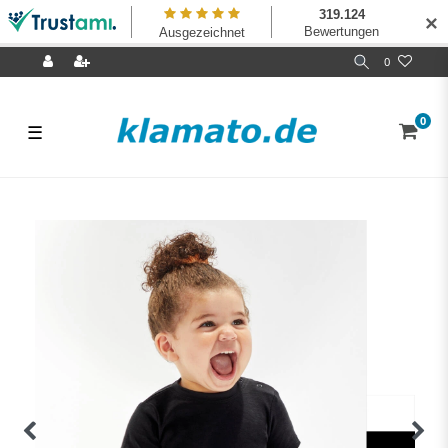
✕
0
0
☰