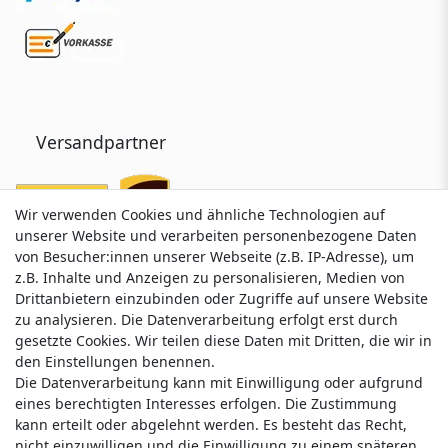
Versandpartner
Wir verwenden Cookies und ähnliche Technologien auf
Wir verwenden Cookies und ähnliche Technologien auf
unserer Website und verarbeiten personenbezogene Daten
unserer Website und verarbeiten personenbezogene Daten
von Besucher:innen unserer Webseite (z.B. IP-Adresse), um
von Besucher:innen unserer Webseite (z.B. IP-Adresse), um
z.B. Inhalte und Anzeigen zu personalisieren, Medien von
z.B. Inhalte und Anzeigen zu personalisieren, Medien von
Drittanbietern einzubinden oder Zugriffe auf unsere Website
Drittanbietern einzubinden oder Zugriffe auf unsere Website
zu analysieren. Die Datenverarbeitung erfolgt erst durch
zu analysieren. Die Datenverarbeitung erfolgt erst durch
gesetzte Cookies. Wir teilen diese Daten mit Dritten, die wir in
gesetzte Cookies. Wir teilen diese Daten mit Dritten, die wir in
Service & Kontakt
den Einstellungen benennen.
den Einstellungen benennen.
Die Datenverarbeitung kann mit Einwilligung oder aufgrund
Die Datenverarbeitung kann mit Einwilligung oder aufgrund
eines berechtigten Interesses erfolgen. Die Zustimmung
eines berechtigten Interesses erfolgen. Die Zustimmung
Wünschen Sie einen Rückruf?
kann erteilt oder abgelehnt werden. Es besteht das Recht,
kann erteilt oder abgelehnt werden. Es besteht das Recht,
service@klamato.de
nicht einzuwilligen und die Einwilligung zu einem späteren
nicht einzuwilligen und die Einwilligung zu einem späteren