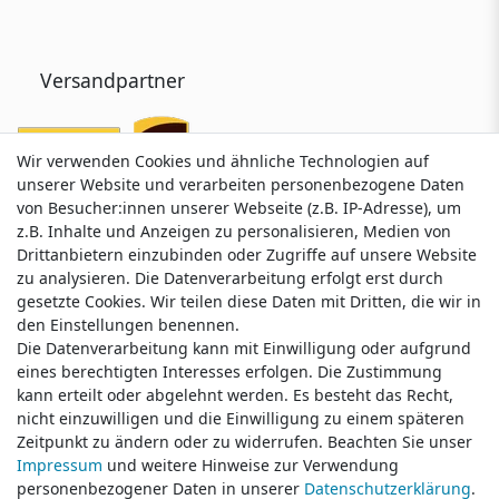
Versandpartner
Wir verwenden Cookies und ähnliche Technologien auf
Wir verwenden Cookies und ähnliche Technologien auf
unserer Website und verarbeiten personenbezogene Daten
unserer Website und verarbeiten personenbezogene Daten
von Besucher:innen unserer Webseite (z.B. IP-Adresse), um
von Besucher:innen unserer Webseite (z.B. IP-Adresse), um
z.B. Inhalte und Anzeigen zu personalisieren, Medien von
z.B. Inhalte und Anzeigen zu personalisieren, Medien von
Drittanbietern einzubinden oder Zugriffe auf unsere Website
Drittanbietern einzubinden oder Zugriffe auf unsere Website
zu analysieren. Die Datenverarbeitung erfolgt erst durch
zu analysieren. Die Datenverarbeitung erfolgt erst durch
gesetzte Cookies. Wir teilen diese Daten mit Dritten, die wir in
gesetzte Cookies. Wir teilen diese Daten mit Dritten, die wir in
Service & Kontakt
den Einstellungen benennen.
den Einstellungen benennen.
Die Datenverarbeitung kann mit Einwilligung oder aufgrund
Die Datenverarbeitung kann mit Einwilligung oder aufgrund
eines berechtigten Interesses erfolgen. Die Zustimmung
eines berechtigten Interesses erfolgen. Die Zustimmung
Wünschen Sie einen Rückruf?
kann erteilt oder abgelehnt werden. Es besteht das Recht,
kann erteilt oder abgelehnt werden. Es besteht das Recht,
service@klamato.de
nicht einzuwilligen und die Einwilligung zu einem späteren
nicht einzuwilligen und die Einwilligung zu einem späteren
Zeitpunkt zu ändern oder zu widerrufen. Beachten Sie unser
Zeitpunkt zu ändern oder zu widerrufen. Beachten Sie unser
Impressum
Impressum
und weitere Hinweise zur Verwendung
und weitere Hinweise zur Verwendung
Schreiben Sie uns:
personenbezogener Daten in unserer
personenbezogener Daten in unserer
Daten­schutz­erklärung
Daten­schutz­erklärung
.
.
service@klamato.de