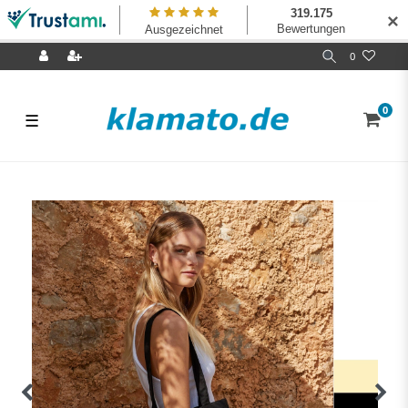
✕
0
0
☰