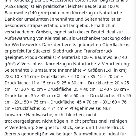
JASSZ Bags) ist ein praktischer, leichter Beutel aus 100 %
Baumwolle (140 g/m²) mit einem Kordelzug in Naturfarbe.
Dank der umsäumten Innennähte und Seitennähte ist er
besonders strapazierfähig und langlebig. Erhältlich in
verschiedenen Größen, eignet sich dieser Beutel ideal zur
Aufbewahrung von Kleinteilen, als Geschenkverpackung oder
für Werbezwecke. Dank der bereits gebügelten Oberfläche ist
er perfekt für Stickerei, Siebdruck und Transferdruck
geeignet. Produktdetails: ✔ Material: 100 % Baumwolle (140
g/m²) ✔ Verschluss: Kordelzug in Naturfarbe ✔ Verarbeitung:
Seitennähte & umsäumte Innennähte ✔ Größen (LxH in cm): ▫
2XS: 10 × 14 cm – Druckfläche: 7 × 10 cm ▫ XS: 15 × 20 cm –
Druckfläche: 11 × 15 cm ▫ S: 25 × 30 cm – Druckfläche: 20 × 25
cm ▫ M: 30 × 45 cm – Druckfläche: 25 × 40 cm ▫ L: 40 × 50 cm –
Druckfläche: 35 × 45 cm ▫ XL: 46 × 60 cm – Druckfläche: 41 × 55
cm ▫ 2XL: 50 × 75 cm – Druckfläche: 45 × 70 cm ▫ 3XL: 60 × 76
cm – Druckfläche: 55 × 71 cm ✔ Pflegehinweise: Nur
lauwarme Handwäsche, nicht bleichen, nicht
trocknergeeignet, nicht bügeln, nicht professionell reinigen
✔ Veredelung: Geeignet für Stick, Sieb- und Transferdruck
(bereits gebügelt) Ein vielseitiger Baumwollbeutel, ideal für