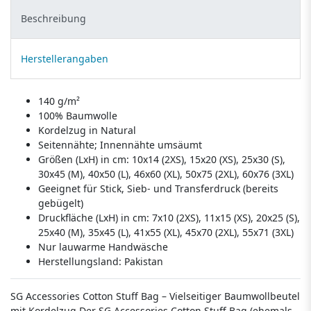
Beschreibung
Herstellerangaben
140 g/m²
100% Baumwolle
Kordelzug in Natural
Seitennähte; Innennähte umsäumt
Größen (LxH) in cm: 10x14 (2XS), 15x20 (XS), 25x30 (S),
30x45 (M), 40x50 (L), 46x60 (XL), 50x75 (2XL), 60x76 (3XL)
Geeignet für Stick, Sieb- und Transferdruck (bereits
gebügelt)
Druckfläche (LxH) in cm: 7x10 (2XS), 11x15 (XS), 20x25 (S),
25x40 (M), 35x45 (L), 41x55 (XL), 45x70 (2XL), 55x71 (3XL)
Nur lauwarme Handwäsche
Herstellungsland:
Pakistan
SG Accessories Cotton Stuff Bag – Vielseitiger Baumwollbeutel
mit Kordelzug Der SG Accessories Cotton Stuff Bag (ehemals