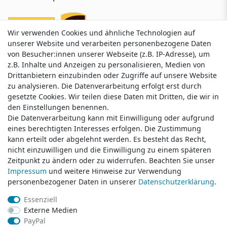
Wir verwenden Cookies und ähnliche Technologien auf
Wir verwenden Cookies und ähnliche Technologien auf
unserer Website und verarbeiten personenbezogene Daten
unserer Website und verarbeiten personenbezogene Daten
von Besucher:innen unserer Webseite (z.B. IP-Adresse), um
von Besucher:innen unserer Webseite (z.B. IP-Adresse), um
z.B. Inhalte und Anzeigen zu personalisieren, Medien von
z.B. Inhalte und Anzeigen zu personalisieren, Medien von
Drittanbietern einzubinden oder Zugriffe auf unsere Website
Drittanbietern einzubinden oder Zugriffe auf unsere Website
zu analysieren. Die Datenverarbeitung erfolgt erst durch
zu analysieren. Die Datenverarbeitung erfolgt erst durch
gesetzte Cookies. Wir teilen diese Daten mit Dritten, die wir in
gesetzte Cookies. Wir teilen diese Daten mit Dritten, die wir in
Service & Kontakt
den Einstellungen benennen.
den Einstellungen benennen.
Die Datenverarbeitung kann mit Einwilligung oder aufgrund
Die Datenverarbeitung kann mit Einwilligung oder aufgrund
eines berechtigten Interesses erfolgen. Die Zustimmung
eines berechtigten Interesses erfolgen. Die Zustimmung
Wünschen Sie einen Rückruf?
kann erteilt oder abgelehnt werden. Es besteht das Recht,
kann erteilt oder abgelehnt werden. Es besteht das Recht,
service@klamato.de
nicht einzuwilligen und die Einwilligung zu einem späteren
nicht einzuwilligen und die Einwilligung zu einem späteren
Zeitpunkt zu ändern oder zu widerrufen. Beachten Sie unser
Zeitpunkt zu ändern oder zu widerrufen. Beachten Sie unser
Impressum
Impressum
und weitere Hinweise zur Verwendung
und weitere Hinweise zur Verwendung
Schreiben Sie uns:
personenbezogener Daten in unserer
personenbezogener Daten in unserer
Daten­schutz­erklärung
Daten­schutz­erklärung
.
.
service@klamato.de
Essenziell
Essenziell
Externe Medien
Externe Medien
Durchschnittliche Bewertung von
klamato.de
bei Trustami:
5.00
/
5.00
mit
319.124
PayPal
PayPal
Bewertungen