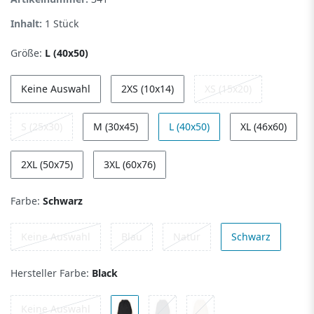
Inhalt:
1
Stück
Größe:
L (40x50)
Keine Auswahl
2XS (10x14)
XS (15x20)
S (25x30)
M (30x45)
L (40x50)
XL (46x60)
2XL (50x75)
3XL (60x76)
Farbe:
Schwarz
Keine Auswahl
Blau
Natur
Schwarz
Hersteller Farbe:
Black
Keine Auswahl