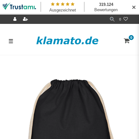
✕
0
0
☰