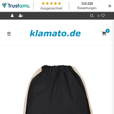
✕
0
0
☰