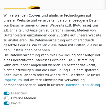
Wir verwenden Cookies und ähnliche Technologien auf
Wir verwenden Cookies und ähnliche Technologien auf
unserer Website und verarbeiten personenbezogene Daten
unserer Website und verarbeiten personenbezogene Daten
von Besucher:innen unserer Webseite (z.B. IP-Adresse), um
von Besucher:innen unserer Webseite (z.B. IP-Adresse), um
z.B. Inhalte und Anzeigen zu personalisieren, Medien von
z.B. Inhalte und Anzeigen zu personalisieren, Medien von
Drittanbietern einzubinden oder Zugriffe auf unsere Website
Drittanbietern einzubinden oder Zugriffe auf unsere Website
zu analysieren. Die Datenverarbeitung erfolgt erst durch
zu analysieren. Die Datenverarbeitung erfolgt erst durch
gesetzte Cookies. Wir teilen diese Daten mit Dritten, die wir in
gesetzte Cookies. Wir teilen diese Daten mit Dritten, die wir in
Service & Kontakt
den Einstellungen benennen.
den Einstellungen benennen.
Die Datenverarbeitung kann mit Einwilligung oder aufgrund
Die Datenverarbeitung kann mit Einwilligung oder aufgrund
eines berechtigten Interesses erfolgen. Die Zustimmung
eines berechtigten Interesses erfolgen. Die Zustimmung
Wünschen Sie einen Rückruf?
kann erteilt oder abgelehnt werden. Es besteht das Recht,
kann erteilt oder abgelehnt werden. Es besteht das Recht,
service@klamato.de
nicht einzuwilligen und die Einwilligung zu einem späteren
nicht einzuwilligen und die Einwilligung zu einem späteren
Zeitpunkt zu ändern oder zu widerrufen. Beachten Sie unser
Zeitpunkt zu ändern oder zu widerrufen. Beachten Sie unser
Impressum
Impressum
und weitere Hinweise zur Verwendung
und weitere Hinweise zur Verwendung
Schreiben Sie uns:
personenbezogener Daten in unserer
personenbezogener Daten in unserer
Daten­schutz­erklärung
Daten­schutz­erklärung
.
.
service@klamato.de
Essenziell
Essenziell
Externe Medien
Externe Medien
Durchschnittliche Bewertung von
klamato.de
bei Trustami:
5.00
/
5.00
mit
319.028
PayPal
PayPal
Bewertungen