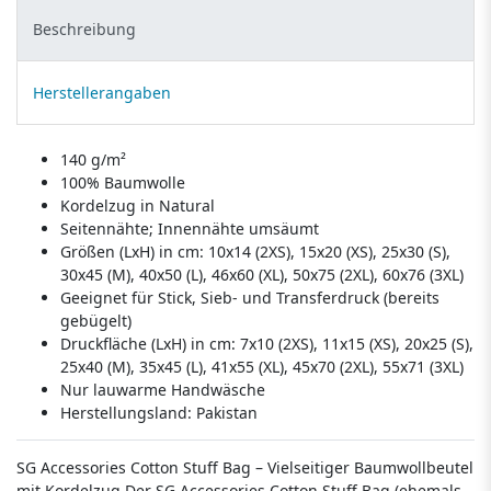
Beschreibung
Herstellerangaben
140 g/m²
100% Baumwolle
Kordelzug in Natural
Seitennähte; Innennähte umsäumt
Größen (LxH) in cm: 10x14 (2XS), 15x20 (XS), 25x30 (S),
30x45 (M), 40x50 (L), 46x60 (XL), 50x75 (2XL), 60x76 (3XL)
Geeignet für Stick, Sieb- und Transferdruck (bereits
gebügelt)
Druckfläche (LxH) in cm: 7x10 (2XS), 11x15 (XS), 20x25 (S),
25x40 (M), 35x45 (L), 41x55 (XL), 45x70 (2XL), 55x71 (3XL)
Nur lauwarme Handwäsche
Herstellungsland:
Pakistan
SG Accessories Cotton Stuff Bag – Vielseitiger Baumwollbeutel
mit Kordelzug Der SG Accessories Cotton Stuff Bag (ehemals