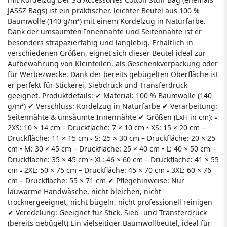
JASSZ Bags) ist ein praktischer, leichter Beutel aus 100 %
Baumwolle (140 g/m²) mit einem Kordelzug in Naturfarbe.
Dank der umsäumten Innennähte und Seitennähte ist er
besonders strapazierfähig und langlebig. Erhältlich in
verschiedenen Größen, eignet sich dieser Beutel ideal zur
Aufbewahrung von Kleinteilen, als Geschenkverpackung oder
für Werbezwecke. Dank der bereits gebügelten Oberfläche ist
er perfekt für Stickerei, Siebdruck und Transferdruck
geeignet. Produktdetails: ✔ Material: 100 % Baumwolle (140
g/m²) ✔ Verschluss: Kordelzug in Naturfarbe ✔ Verarbeitung:
Seitennähte & umsäumte Innennähte ✔ Größen (LxH in cm): ▫
2XS: 10 × 14 cm – Druckfläche: 7 × 10 cm ▫ XS: 15 × 20 cm –
Druckfläche: 11 × 15 cm ▫ S: 25 × 30 cm – Druckfläche: 20 × 25
cm ▫ M: 30 × 45 cm – Druckfläche: 25 × 40 cm ▫ L: 40 × 50 cm –
Druckfläche: 35 × 45 cm ▫ XL: 46 × 60 cm – Druckfläche: 41 × 55
cm ▫ 2XL: 50 × 75 cm – Druckfläche: 45 × 70 cm ▫ 3XL: 60 × 76
cm – Druckfläche: 55 × 71 cm ✔ Pflegehinweise: Nur
lauwarme Handwäsche, nicht bleichen, nicht
trocknergeeignet, nicht bügeln, nicht professionell reinigen
✔ Veredelung: Geeignet für Stick, Sieb- und Transferdruck
(bereits gebügelt) Ein vielseitiger Baumwollbeutel, ideal für