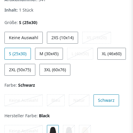
Inhalt:
1
Stück
Größe:
S (25x30)
Keine Auswahl
2XS (10x14)
XS (15x20)
S (25x30)
M (30x45)
L (40x50)
XL (46x60)
2XL (50x75)
3XL (60x76)
Farbe:
Schwarz
Keine Auswahl
Blau
Natur
Schwarz
Hersteller Farbe:
Black
Keine Auswahl