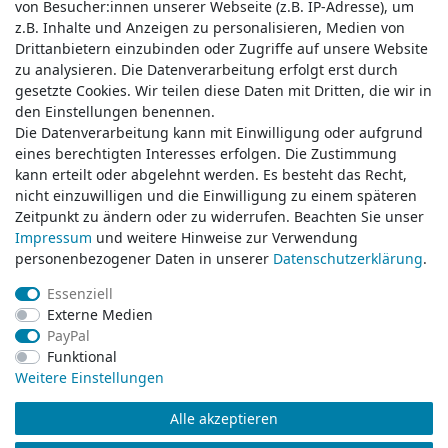
von Besucher:innen unserer Webseite (z.B. IP-Adresse), um
von Besucher:innen unserer Webseite (z.B. IP-Adresse), um
z.B. Inhalte und Anzeigen zu personalisieren, Medien von
z.B. Inhalte und Anzeigen zu personalisieren, Medien von
Drittanbietern einzubinden oder Zugriffe auf unsere Website
Drittanbietern einzubinden oder Zugriffe auf unsere Website
zu analysieren. Die Datenverarbeitung erfolgt erst durch
zu analysieren. Die Datenverarbeitung erfolgt erst durch
gesetzte Cookies. Wir teilen diese Daten mit Dritten, die wir in
gesetzte Cookies. Wir teilen diese Daten mit Dritten, die wir in
Service & Kontakt
den Einstellungen benennen.
den Einstellungen benennen.
Die Datenverarbeitung kann mit Einwilligung oder aufgrund
Die Datenverarbeitung kann mit Einwilligung oder aufgrund
eines berechtigten Interesses erfolgen. Die Zustimmung
eines berechtigten Interesses erfolgen. Die Zustimmung
Wünschen Sie einen Rückruf?
kann erteilt oder abgelehnt werden. Es besteht das Recht,
kann erteilt oder abgelehnt werden. Es besteht das Recht,
service@klamato.de
nicht einzuwilligen und die Einwilligung zu einem späteren
nicht einzuwilligen und die Einwilligung zu einem späteren
Zeitpunkt zu ändern oder zu widerrufen. Beachten Sie unser
Zeitpunkt zu ändern oder zu widerrufen. Beachten Sie unser
Impressum
Impressum
und weitere Hinweise zur Verwendung
und weitere Hinweise zur Verwendung
Schreiben Sie uns:
personenbezogener Daten in unserer
personenbezogener Daten in unserer
Daten­schutz­erklärung
Daten­schutz­erklärung
.
.
service@klamato.de
Essenziell
Essenziell
Externe Medien
Externe Medien
Durchschnittliche Bewertung von
klamato.de
bei Trustami:
5.00
/
5.00
mit
319.028
PayPal
PayPal
Bewertungen
Funktional
Funktional
|
Bewertungsgrundlage des Anbieters: 5 Verkaufs- und 3 Bewertungsplattformen
Weitere Einstellungen
Weitere Einstellungen
Alle akzeptieren
Alle akzeptieren
© Copyright 2026 klamato.de | Alle Rechte vorbehalten.