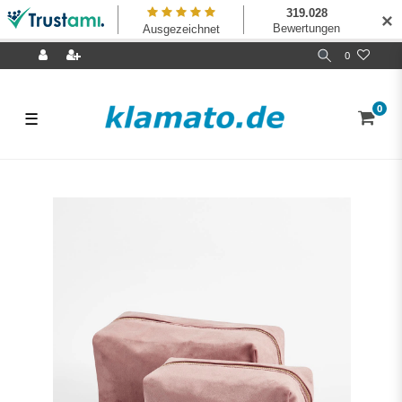
✕
0
0
☰