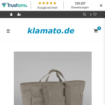
✕
0
0
☰