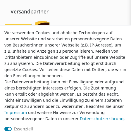
Versandpartner
Wir verwenden Cookies und ähnliche Technologien auf
Wir verwenden Cookies und ähnliche Technologien auf
unserer Website und verarbeiten personenbezogene Daten
unserer Website und verarbeiten personenbezogene Daten
von Besucher:innen unserer Webseite (z.B. IP-Adresse), um
von Besucher:innen unserer Webseite (z.B. IP-Adresse), um
z.B. Inhalte und Anzeigen zu personalisieren, Medien von
z.B. Inhalte und Anzeigen zu personalisieren, Medien von
Drittanbietern einzubinden oder Zugriffe auf unsere Website
Drittanbietern einzubinden oder Zugriffe auf unsere Website
zu analysieren. Die Datenverarbeitung erfolgt erst durch
zu analysieren. Die Datenverarbeitung erfolgt erst durch
gesetzte Cookies. Wir teilen diese Daten mit Dritten, die wir in
gesetzte Cookies. Wir teilen diese Daten mit Dritten, die wir in
Service & Kontakt
den Einstellungen benennen.
den Einstellungen benennen.
Die Datenverarbeitung kann mit Einwilligung oder aufgrund
Die Datenverarbeitung kann mit Einwilligung oder aufgrund
eines berechtigten Interesses erfolgen. Die Zustimmung
eines berechtigten Interesses erfolgen. Die Zustimmung
Wünschen Sie einen Rückruf?
kann erteilt oder abgelehnt werden. Es besteht das Recht,
kann erteilt oder abgelehnt werden. Es besteht das Recht,
service@klamato.de
nicht einzuwilligen und die Einwilligung zu einem späteren
nicht einzuwilligen und die Einwilligung zu einem späteren
Zeitpunkt zu ändern oder zu widerrufen. Beachten Sie unser
Zeitpunkt zu ändern oder zu widerrufen. Beachten Sie unser
Impressum
Impressum
und weitere Hinweise zur Verwendung
und weitere Hinweise zur Verwendung
Schreiben Sie uns:
personenbezogener Daten in unserer
personenbezogener Daten in unserer
Daten­schutz­erklärung
Daten­schutz­erklärung
.
.
service@klamato.de
Essenziell
Essenziell