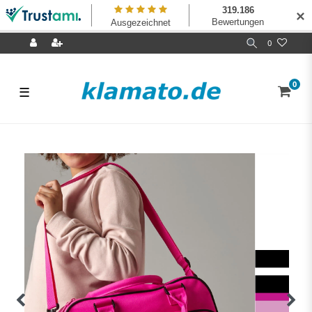
✕
0
0
☰