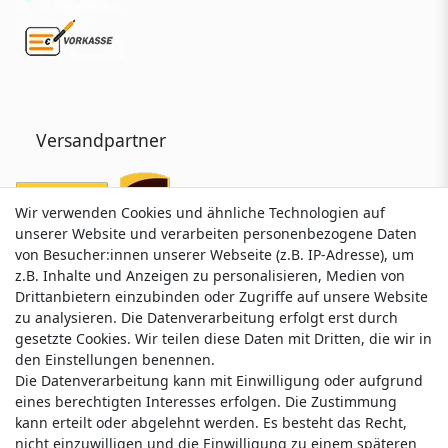
Versandpartner
Wir verwenden Cookies und ähnliche Technologien auf
Wir verwenden Cookies und ähnliche Technologien auf
unserer Website und verarbeiten personenbezogene Daten
unserer Website und verarbeiten personenbezogene Daten
von Besucher:innen unserer Webseite (z.B. IP-Adresse), um
von Besucher:innen unserer Webseite (z.B. IP-Adresse), um
z.B. Inhalte und Anzeigen zu personalisieren, Medien von
z.B. Inhalte und Anzeigen zu personalisieren, Medien von
Drittanbietern einzubinden oder Zugriffe auf unsere Website
Drittanbietern einzubinden oder Zugriffe auf unsere Website
zu analysieren. Die Datenverarbeitung erfolgt erst durch
zu analysieren. Die Datenverarbeitung erfolgt erst durch
gesetzte Cookies. Wir teilen diese Daten mit Dritten, die wir in
gesetzte Cookies. Wir teilen diese Daten mit Dritten, die wir in
Service & Kontakt
den Einstellungen benennen.
den Einstellungen benennen.
Die Datenverarbeitung kann mit Einwilligung oder aufgrund
Die Datenverarbeitung kann mit Einwilligung oder aufgrund
eines berechtigten Interesses erfolgen. Die Zustimmung
eines berechtigten Interesses erfolgen. Die Zustimmung
Wünschen Sie einen Rückruf?
kann erteilt oder abgelehnt werden. Es besteht das Recht,
kann erteilt oder abgelehnt werden. Es besteht das Recht,
service@klamato.de
nicht einzuwilligen und die Einwilligung zu einem späteren
nicht einzuwilligen und die Einwilligung zu einem späteren