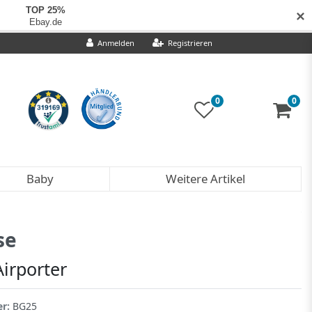
✕
Anmelden
Registrieren
0
0
Baby
Weitere Artikel
se
Airporter
er:
BG25