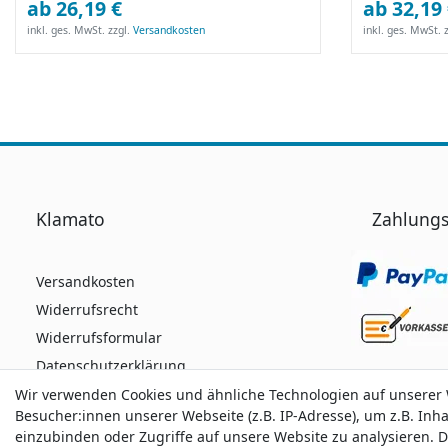
ab 26,19 €
ab 32,19
inkl. ges. MwSt.
zzgl.
Versandkosten
inkl. ges. MwSt.
z
Klamato
Zahlungs
Versandkosten
Widerrufsrecht
Widerrufsformular
Datenschutzerklärung
AGB
Wir verwenden Cookies und ähnliche Technologien auf unserer
Wir verwenden Cookies und ähnliche Technologien auf unserer
Besucher:innen unserer Webseite (z.B. IP-Adresse), um z.B. Inh
Besucher:innen unserer Webseite (z.B. IP-Adresse), um z.B. Inh
Impressum
einzubinden oder Zugriffe auf unsere Website zu analysieren. D
einzubinden oder Zugriffe auf unsere Website zu analysieren. D