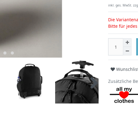
inkl. ges. MwSt. zzg
Die Variantena
Bitte für jede
Wunschlis
Zusätzliche B