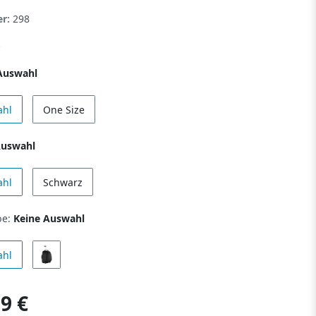
er:
298
Auswahl
ahl
One Size
Auswahl
ahl
Schwarz
be:
Keine Auswahl
ahl
9 €