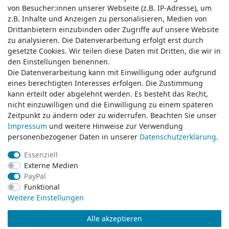
von Besucher:innen unserer Webseite (z.B. IP-Adresse), um
von Besucher:innen unserer Webseite (z.B. IP-Adresse), um
z.B. Inhalte und Anzeigen zu personalisieren, Medien von
z.B. Inhalte und Anzeigen zu personalisieren, Medien von
Drittanbietern einzubinden oder Zugriffe auf unsere Website
Drittanbietern einzubinden oder Zugriffe auf unsere Website
zu analysieren. Die Datenverarbeitung erfolgt erst durch
zu analysieren. Die Datenverarbeitung erfolgt erst durch
gesetzte Cookies. Wir teilen diese Daten mit Dritten, die wir in
gesetzte Cookies. Wir teilen diese Daten mit Dritten, die wir in
Service & Kontakt
den Einstellungen benennen.
den Einstellungen benennen.
Die Datenverarbeitung kann mit Einwilligung oder aufgrund
Die Datenverarbeitung kann mit Einwilligung oder aufgrund
eines berechtigten Interesses erfolgen. Die Zustimmung
eines berechtigten Interesses erfolgen. Die Zustimmung
Wünschen Sie einen Rückruf?
kann erteilt oder abgelehnt werden. Es besteht das Recht,
kann erteilt oder abgelehnt werden. Es besteht das Recht,
service@klamato.de
nicht einzuwilligen und die Einwilligung zu einem späteren
nicht einzuwilligen und die Einwilligung zu einem späteren
Zeitpunkt zu ändern oder zu widerrufen. Beachten Sie unser
Zeitpunkt zu ändern oder zu widerrufen. Beachten Sie unser
Impressum
Impressum
und weitere Hinweise zur Verwendung
und weitere Hinweise zur Verwendung
Schreiben Sie uns:
personenbezogener Daten in unserer
personenbezogener Daten in unserer
Daten­schutz­erklärung
Daten­schutz­erklärung
.
.
service@klamato.de
Essenziell
Essenziell
Externe Medien
Externe Medien
Durchschnittliche Bewertung von
klamato.de
bei Trustami:
5.00
/
5.00
mit
319.150
PayPal
PayPal
Bewertungen
Funktional
Funktional
|
Bewertungsgrundlage des Anbieters: 5 Verkaufs- und 3 Bewertungsplattformen
Weitere Einstellungen
Weitere Einstellungen
Alle akzeptieren
Alle akzeptieren