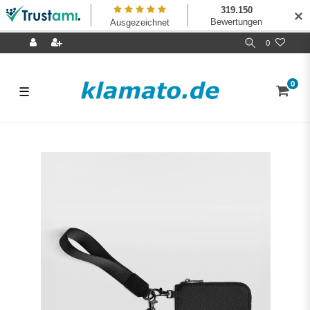
✕
0
0
☰