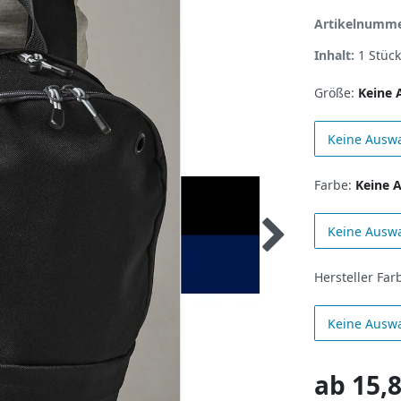
Artikelnumm
Inhalt:
1
Stück
Größe:
Keine 
Keine Ausw
Farbe:
Keine 
Keine Ausw
Hersteller Far
Keine Ausw
ab
15,8