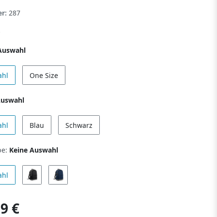
er:
287
Auswahl
ahl
One Size
Auswahl
ahl
Blau
Schwarz
be:
Keine Auswahl
ahl
9 €