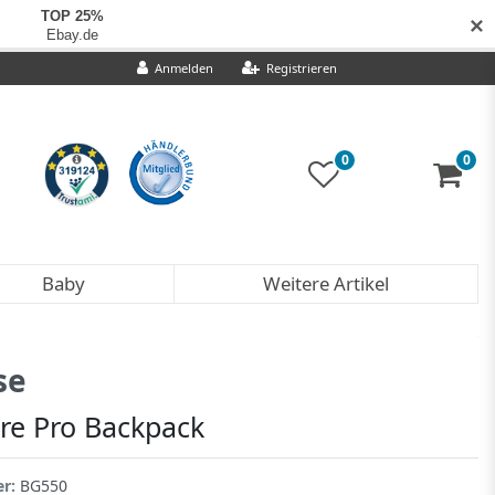
✕
Anmelden
Registrieren
0
0
Baby
Weitere Artikel
se
ure Pro Backpack
er:
BG550