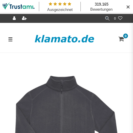
✕
0
0
☰