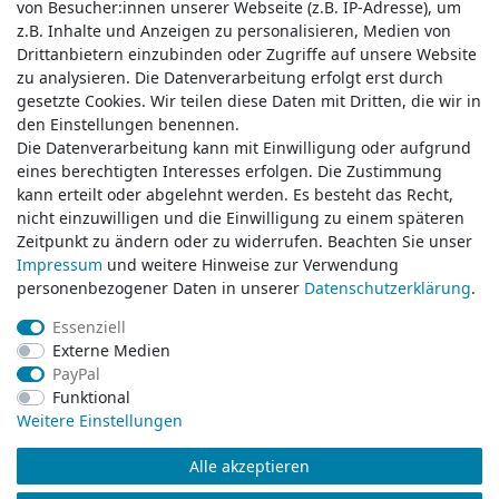
von Besucher:innen unserer Webseite (z.B. IP-Adresse), um
von Besucher:innen unserer Webseite (z.B. IP-Adresse), um
z.B. Inhalte und Anzeigen zu personalisieren, Medien von
z.B. Inhalte und Anzeigen zu personalisieren, Medien von
Drittanbietern einzubinden oder Zugriffe auf unsere Website
Drittanbietern einzubinden oder Zugriffe auf unsere Website
zu analysieren. Die Datenverarbeitung erfolgt erst durch
zu analysieren. Die Datenverarbeitung erfolgt erst durch
gesetzte Cookies. Wir teilen diese Daten mit Dritten, die wir in
gesetzte Cookies. Wir teilen diese Daten mit Dritten, die wir in
Service & Kontakt
den Einstellungen benennen.
den Einstellungen benennen.
Die Datenverarbeitung kann mit Einwilligung oder aufgrund
Die Datenverarbeitung kann mit Einwilligung oder aufgrund
eines berechtigten Interesses erfolgen. Die Zustimmung
eines berechtigten Interesses erfolgen. Die Zustimmung
Wünschen Sie einen Rückruf?
kann erteilt oder abgelehnt werden. Es besteht das Recht,
kann erteilt oder abgelehnt werden. Es besteht das Recht,
service@klamato.de
nicht einzuwilligen und die Einwilligung zu einem späteren
nicht einzuwilligen und die Einwilligung zu einem späteren
Zeitpunkt zu ändern oder zu widerrufen. Beachten Sie unser
Zeitpunkt zu ändern oder zu widerrufen. Beachten Sie unser
Impressum
Impressum
und weitere Hinweise zur Verwendung
und weitere Hinweise zur Verwendung
Schreiben Sie uns:
personenbezogener Daten in unserer
personenbezogener Daten in unserer
Daten­schutz­erklärung
Daten­schutz­erklärung
.
.
service@klamato.de
Essenziell
Essenziell
Externe Medien
Externe Medien
Durchschnittliche Bewertung von
klamato.de
bei Trustami:
5.00
/
5.00
mit
319.165
PayPal
PayPal
Bewertungen
Funktional
Funktional
|
Bewertungsgrundlage des Anbieters: 5 Verkaufs- und 3 Bewertungsplattformen
Weitere Einstellungen
Weitere Einstellungen
Alle akzeptieren
Alle akzeptieren
© Copyright 2026 klamato.de | Alle Rechte vorbehalten.