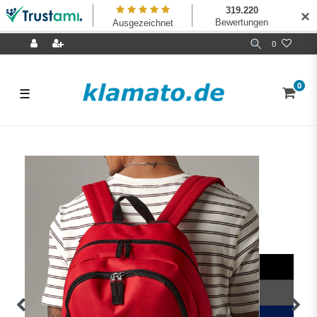
✕
0
0
☰