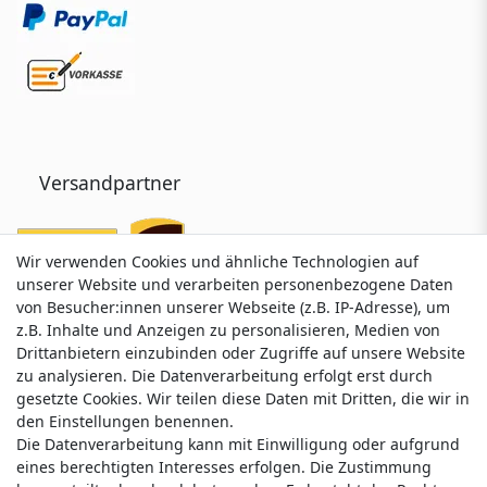
Versandpartner
Wir verwenden Cookies und ähnliche Technologien auf
Wir verwenden Cookies und ähnliche Technologien auf
unserer Website und verarbeiten personenbezogene Daten
unserer Website und verarbeiten personenbezogene Daten
von Besucher:innen unserer Webseite (z.B. IP-Adresse), um
von Besucher:innen unserer Webseite (z.B. IP-Adresse), um
z.B. Inhalte und Anzeigen zu personalisieren, Medien von
z.B. Inhalte und Anzeigen zu personalisieren, Medien von
Drittanbietern einzubinden oder Zugriffe auf unsere Website
Drittanbietern einzubinden oder Zugriffe auf unsere Website
zu analysieren. Die Datenverarbeitung erfolgt erst durch
zu analysieren. Die Datenverarbeitung erfolgt erst durch
gesetzte Cookies. Wir teilen diese Daten mit Dritten, die wir in
gesetzte Cookies. Wir teilen diese Daten mit Dritten, die wir in
Service & Kontakt
den Einstellungen benennen.
den Einstellungen benennen.
Die Datenverarbeitung kann mit Einwilligung oder aufgrund
Die Datenverarbeitung kann mit Einwilligung oder aufgrund
eines berechtigten Interesses erfolgen. Die Zustimmung
eines berechtigten Interesses erfolgen. Die Zustimmung
Wünschen Sie einen Rückruf?