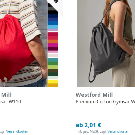
 Mill
Westford Mill
msac W110
Premium Cotton Gymsac 
ab 2,01 €
zgl.
Versandkosten
inkl. ges. MwSt.
zzgl.
Versandkosten