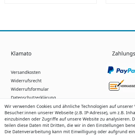
Klamato
Zahlungs
Versandkosten
Widerrufsrecht
Widerrufsformular
Datenschutzerklärung
AGB
Wir verwenden Cookies und ähnliche Technologien auf unserer
Wir verwenden Cookies und ähnliche Technologien auf unserer
Besucher:innen unserer Webseite (z.B. IP-Adresse), um z.B. Inh
Besucher:innen unserer Webseite (z.B. IP-Adresse), um z.B. Inh
Impressum
einzubinden oder Zugriffe auf unsere Website zu analysieren. D
einzubinden oder Zugriffe auf unsere Website zu analysieren. D
teilen diese Daten mit Dritten, die wir in den Einstellungen be
teilen diese Daten mit Dritten, die wir in den Einstellungen be
Die Datenverarbeitung kann mit Einwilligung oder aufgrund ei
Die Datenverarbeitung kann mit Einwilligung oder aufgrund ei
Durchschnittliche Bewertung von
klamato.de
bei