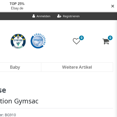
✕
Anmelden
Registrieren
0
0
Baby
Weitere Artikel
se
tion Gymsac
er:
BG910