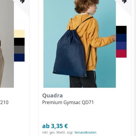
Quadra
W210
Premium Gymsac QD71
ab 3,35 €
inkl. ges. MwSt.
zzgl.
Versandkosten