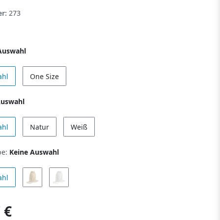
er:
273
Auswahl
ahl
One Size
Auswahl
ahl
Natur
Weiß
be:
Keine Auswahl
ahl
 €