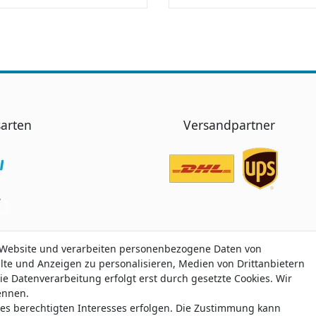
arten
Versandpartner
 Website und verarbeiten personenbezogene Daten von
 Website und verarbeiten personenbezogene Daten von
alte und Anzeigen zu personalisieren, Medien von Drittanbietern
alte und Anzeigen zu personalisieren, Medien von Drittanbietern
ie Datenverarbeitung erfolgt erst durch gesetzte Cookies. Wir
ie Datenverarbeitung erfolgt erst durch gesetzte Cookies. Wir
nennen.
nennen.
nes berechtigten Interesses erfolgen. Die Zustimmung kann
nes berechtigten Interesses erfolgen. Die Zustimmung kann
 Trustami:
5.00
/
5.00
mit
319.186
Bewertungen
|
Bewertungsgrundlage des Anbiet