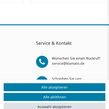
Service & Kontakt
Wünschen Sie einen Rückruf?
service@klamato.de
Schreiben Sie uns:
service@klamato.de
Alle akzeptieren
Alle akzeptieren
Alle ablehnen
Alle ablehnen
ers: 5 Verkaufs- und 3 Bewertungsplattformen
Auswahl akzeptieren
Auswahl akzeptieren