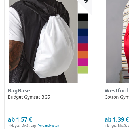
BagBase
Westford
Budget Gymsac BG5
Cotton Gy
ab 1,57 €
ab 1,39 €
inkl. ges. MwSt.
zzgl.
Versandkosten
inkl. ges. MwSt.
z