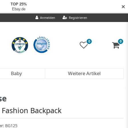
✕
Anmelden
Registrieren
0
0
Baby
Weitere Artikel
se
l Fashion Backpack
er:
BG125