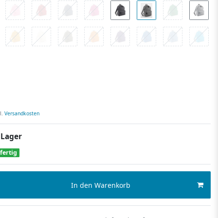
l.
Versandkosten
 Lager
fertig
In den Warenkorb