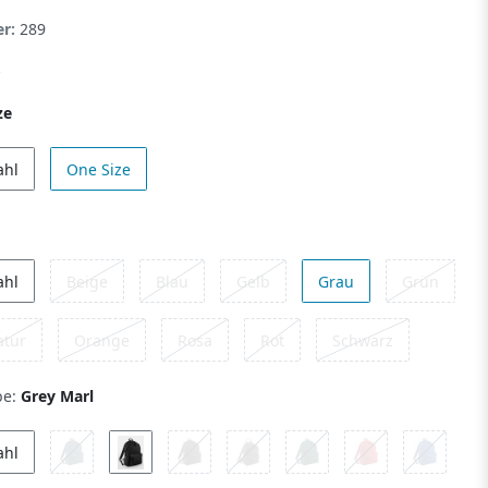
er:
289
ze
ahl
One Size
ahl
Beige
Blau
Gelb
Grau
Grün
atur
Orange
Rosa
Rot
Schwarz
be:
Grey Marl
ahl