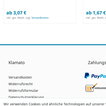
ab 3,07 €
ab 1,67 €
inkl. ges. MwSt.
zzgl.
Versandkosten
inkl. ges. MwSt.
z
Klamato
Zahlungs
Versandkosten
Widerrufsrecht
Widerrufsformular
Datenschutzerklärung
AGB
Wir verwenden Cookies und ähnliche Technologien auf unserer
Wir verwenden Cookies und ähnliche Technologien auf unserer