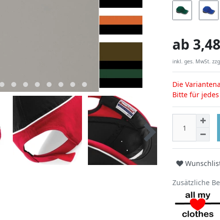
ab
3,48
inkl. ges. MwSt. zzg
Die Variantena
Bitte für jede
Wunschlis
Zusätzliche B