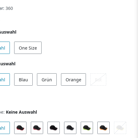
er:
360
Auswahl
ahl
One Size
Auswahl
ahl
Blau
Grün
Orange
Rot
be:
Keine Auswahl
ahl