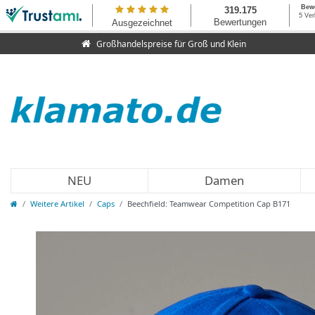
Großhandelspreise für Groß und Klein
NEU
Damen
Weitere Artikel
Caps
Beechfield: Teamwear Competition Cap B171