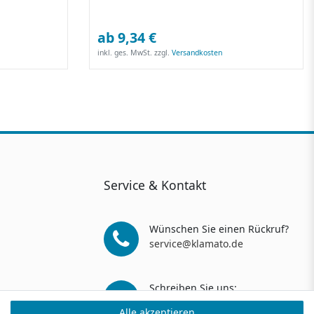
ab 9,34 €
inkl. ges. MwSt.
zzgl.
Versandkosten
Service & Kontakt
Wünschen Sie einen Rückruf?
service@klamato.de
Schreiben Sie uns:
service@klamato.de
Alle akzeptieren
Alle akzeptieren