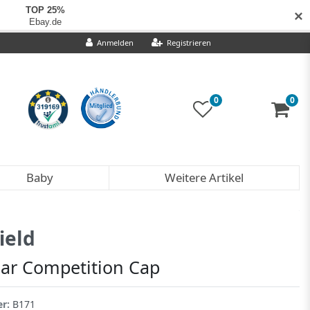
✕
Anmelden
Registrieren
0
0
Baby
Weitere Artikel
ield
r Competition Cap
er:
B171