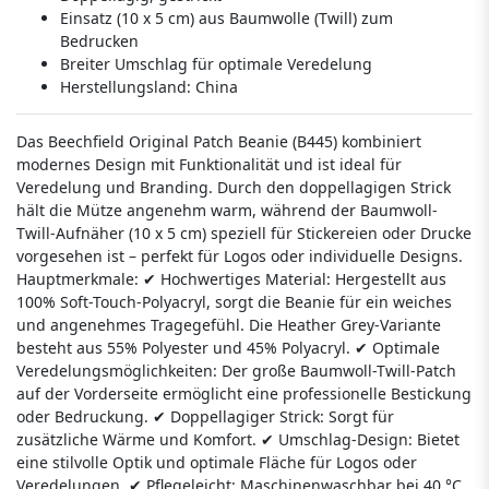
Einsatz (10 x 5 cm) aus Baumwolle (Twill) zum
Bedrucken
Breiter Umschlag für optimale Veredelung
Herstellungsland:
China
Das Beechfield Original Patch Beanie (B445) kombiniert
modernes Design mit Funktionalität und ist ideal für
Veredelung und Branding. Durch den doppellagigen Strick
hält die Mütze angenehm warm, während der Baumwoll-
Twill-Aufnäher (10 x 5 cm) speziell für Stickereien oder Drucke
vorgesehen ist – perfekt für Logos oder individuelle Designs.
Hauptmerkmale: ✔ Hochwertiges Material: Hergestellt aus
100% Soft-Touch-Polyacryl, sorgt die Beanie für ein weiches
und angenehmes Tragegefühl. Die Heather Grey-Variante
besteht aus 55% Polyester und 45% Polyacryl. ✔ Optimale
Veredelungsmöglichkeiten: Der große Baumwoll-Twill-Patch
auf der Vorderseite ermöglicht eine professionelle Bestickung
oder Bedruckung. ✔ Doppellagiger Strick: Sorgt für
zusätzliche Wärme und Komfort. ✔ Umschlag-Design: Bietet
eine stilvolle Optik und optimale Fläche für Logos oder
Veredelungen. ✔ Pflegeleicht: Maschinenwaschbar bei 40 °C,