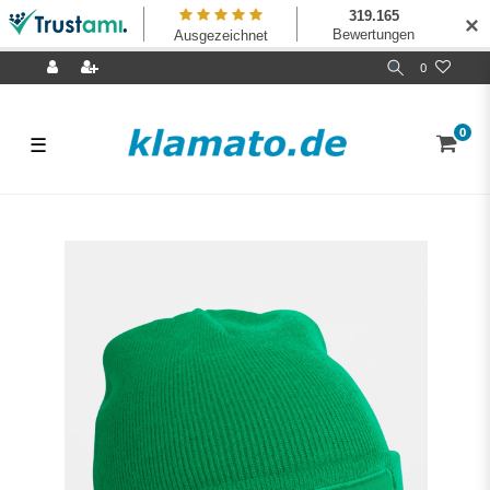
✕
0
0
☰