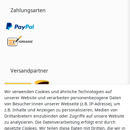
Zahlungsarten
Versandpartner
Wir verwenden Cookies und ähnliche Technologien auf
Wir verwenden Cookies und ähnliche Technologien auf
unserer Website und verarbeiten personenbezogene Daten
unserer Website und verarbeiten personenbezogene Daten
von Besucher:innen unserer Webseite (z.B. IP-Adresse), um
von Besucher:innen unserer Webseite (z.B. IP-Adresse), um
z.B. Inhalte und Anzeigen zu personalisieren, Medien von
z.B. Inhalte und Anzeigen zu personalisieren, Medien von
Drittanbietern einzubinden oder Zugriffe auf unsere Website
Drittanbietern einzubinden oder Zugriffe auf unsere Website
zu analysieren. Die Datenverarbeitung erfolgt erst durch
zu analysieren. Die Datenverarbeitung erfolgt erst durch
gesetzte Cookies. Wir teilen diese Daten mit Dritten, die wir in
gesetzte Cookies. Wir teilen diese Daten mit Dritten, die wir in