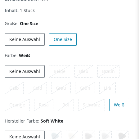
Inhalt:
1
Stück
Größe:
One Size
Keine Auswahl
One Size
Farbe:
Weiß
Keine Auswahl
Beige
Blau
Braun
Gelb
Gold
Grau
Grün
Lila
Orange
Rosa
Rot
Schwarz
Weiß
Hersteller Farbe:
Soft White
Keine Auswahl