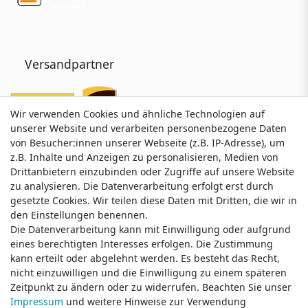
Versandpartner
Wir verwenden Cookies und ähnliche Technologien auf
Wir verwenden Cookies und ähnliche Technologien auf
unserer Website und verarbeiten personenbezogene Daten
unserer Website und verarbeiten personenbezogene Daten
von Besucher:innen unserer Webseite (z.B. IP-Adresse), um
von Besucher:innen unserer Webseite (z.B. IP-Adresse), um
z.B. Inhalte und Anzeigen zu personalisieren, Medien von
z.B. Inhalte und Anzeigen zu personalisieren, Medien von
Drittanbietern einzubinden oder Zugriffe auf unsere Website
Drittanbietern einzubinden oder Zugriffe auf unsere Website
zu analysieren. Die Datenverarbeitung erfolgt erst durch
zu analysieren. Die Datenverarbeitung erfolgt erst durch
gesetzte Cookies. Wir teilen diese Daten mit Dritten, die wir in
gesetzte Cookies. Wir teilen diese Daten mit Dritten, die wir in
Service & Kontakt
den Einstellungen benennen.
den Einstellungen benennen.
Die Datenverarbeitung kann mit Einwilligung oder aufgrund
Die Datenverarbeitung kann mit Einwilligung oder aufgrund
eines berechtigten Interesses erfolgen. Die Zustimmung
eines berechtigten Interesses erfolgen. Die Zustimmung
Wünschen Sie einen Rückruf?
kann erteilt oder abgelehnt werden. Es besteht das Recht,
kann erteilt oder abgelehnt werden. Es besteht das Recht,
service@klamato.de
nicht einzuwilligen und die Einwilligung zu einem späteren
nicht einzuwilligen und die Einwilligung zu einem späteren
Zeitpunkt zu ändern oder zu widerrufen. Beachten Sie unser
Zeitpunkt zu ändern oder zu widerrufen. Beachten Sie unser
Impressum
Impressum
und weitere Hinweise zur Verwendung
und weitere Hinweise zur Verwendung
Schreiben Sie uns: