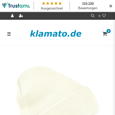
✕
0
0
☰