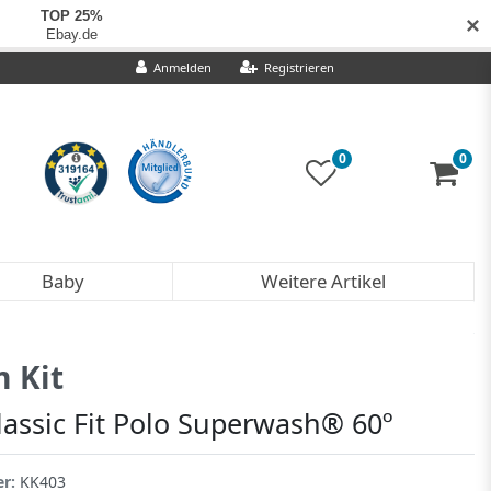
✕
Anmelden
Registrieren
0
0
Baby
Weitere Artikel
 Kit
lassic Fit Polo Superwash® 60º
er:
KK403