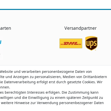
arten
Versandpartner
 Website und verarbeiten personenbezogene Daten von
 Website und verarbeiten personenbezogene Daten von
alte und Anzeigen zu personalisieren, Medien von Drittanbietern
alte und Anzeigen zu personalisieren, Medien von Drittanbietern
ie Datenverarbeitung erfolgt erst durch gesetzte Cookies. Wir
ie Datenverarbeitung erfolgt erst durch gesetzte Cookies. Wir
nennen.
nennen.
nes berechtigten Interesses erfolgen. Die Zustimmung kann
nes berechtigten Interesses erfolgen. Die Zustimmung kann
 Trustami:
5.00
/
5.00
mit
319.165
Bewertungen
|
Bewertungsgrundlage des Anbiet
uwilligen und die Einwilligung zu einem späteren Zeitpunkt zu
uwilligen und die Einwilligung zu einem späteren Zeitpunkt zu
weitere Hinweise zur Verwendung personenbezogener Daten
weitere Hinweise zur Verwendung personenbezogener Daten
© Copyright 2026 klamato.de | Alle Rechte vorbehalten.