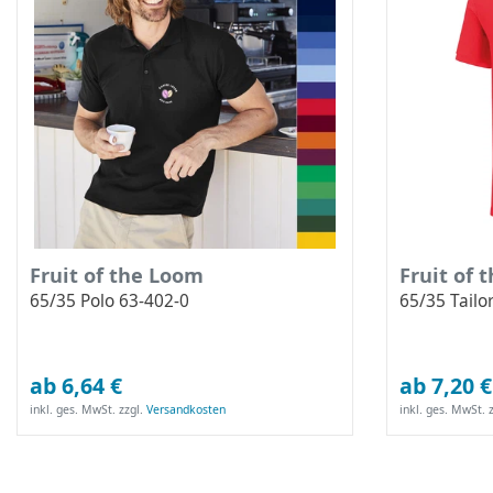
Fruit of the Loom
Fruit of 
65/35 Polo 63-402-0
65/35 Tailo
ab 6,64 €
ab 7,20 €
inkl. ges. MwSt.
zzgl.
Versandkosten
inkl. ges. MwSt.
z