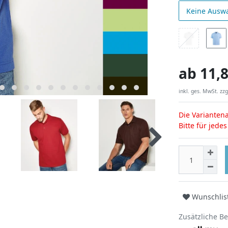
Keine Ausw
ab
11,8
inkl. ges. MwSt. zzg
Die Variantena
Bitte für jede
Wunschlis
Zusätzliche B