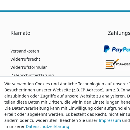
Klamato
Zahlungs
Versandkosten
Widerrufsrecht
Widerrufsformular
Datenschutzerklärung
AGB
Wir verwenden Cookies und ähnliche Technologien auf unserer
Wir verwenden Cookies und ähnliche Technologien auf unserer
Besucher:innen unserer Webseite (z.B. IP-Adresse), um z.B. Inh
Besucher:innen unserer Webseite (z.B. IP-Adresse), um z.B. Inh
Impressum
einzubinden oder Zugriffe auf unsere Website zu analysieren. D
einzubinden oder Zugriffe auf unsere Website zu analysieren. D
teilen diese Daten mit Dritten, die wir in den Einstellungen be
teilen diese Daten mit Dritten, die wir in den Einstellungen be
Die Datenverarbeitung kann mit Einwilligung oder aufgrund ei
Die Datenverarbeitung kann mit Einwilligung oder aufgrund ei
Durchschnittliche Bewertung von
klamato.de
bei
erteilt oder abgelehnt werden. Es besteht das Recht, nicht einz
erteilt oder abgelehnt werden. Es besteht das Recht, nicht einz
ändern oder zu widerrufen. Beachten Sie unser
ändern oder zu widerrufen. Beachten Sie unser
Impressum
Impressum
und 
und 
in unserer
in unserer
Daten­schutz­erklärung
Daten­schutz­erklärung
.
.