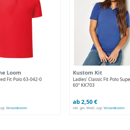
the Loom
Kustom Kit
red Fit Polo 63-042-0
Ladies' Classic Fit Polo Su
60º KK703
ab 2,50 €
zgl.
Versandkosten
inkl. ges. MwSt.
zzgl.
Versandkosten