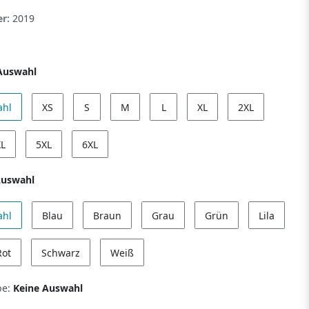
er:
2019
Auswahl
ahl
XS
S
M
L
XL
2XL
XL
5XL
6XL
Auswahl
ahl
Blau
Braun
Grau
Grün
Lila
Rot
Schwarz
Weiß
be:
Keine Auswahl