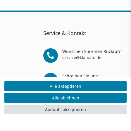
Service & Kontakt
Wünschen Sie einen Rückruf?
service@klamato.de
Schreiben Sie uns:
service@klamato.de
Alle akzeptieren
Alle akzeptieren
Alle ablehnen
Alle ablehnen
Auswahl akzeptieren
Auswahl akzeptieren
ers: 5 Verkaufs- und 3 Bewertungsplattformen