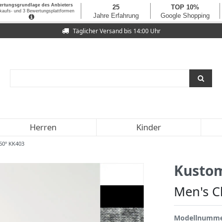
Täglicher Versand bis 14:00 Uhr
Herren
Kinder
 60º KK403
Kustom
Men's C
Modellnumm