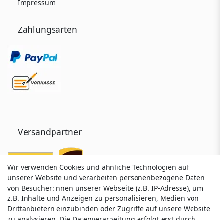
Impressum
Zahlungsarten
Versandpartner
Wir verwenden Cookies und ähnliche Technologien auf
Wir verwenden Cookies und ähnliche Technologien auf
unserer Website und verarbeiten personenbezogene Daten
unserer Website und verarbeiten personenbezogene Daten
von Besucher:innen unserer Webseite (z.B. IP-Adresse), um
von Besucher:innen unserer Webseite (z.B. IP-Adresse), um
z.B. Inhalte und Anzeigen zu personalisieren, Medien von
z.B. Inhalte und Anzeigen zu personalisieren, Medien von
Drittanbietern einzubinden oder Zugriffe auf unsere Website
Drittanbietern einzubinden oder Zugriffe auf unsere Website
zu analysieren. Die Datenverarbeitung erfolgt erst durch
zu analysieren. Die Datenverarbeitung erfolgt erst durch