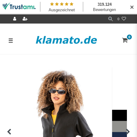
✕
0
0
☰