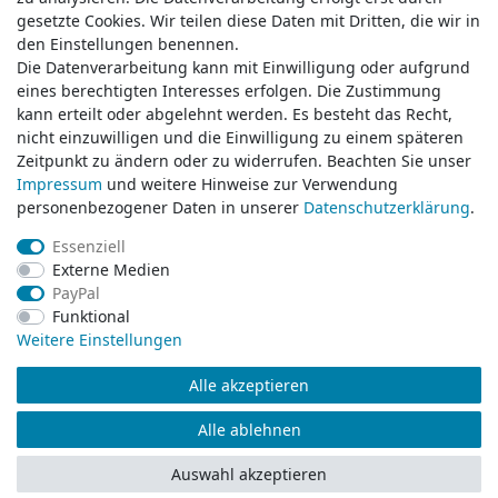
gesetzte Cookies. Wir teilen diese Daten mit Dritten, die wir in
gesetzte Cookies. Wir teilen diese Daten mit Dritten, die wir in
Service & Kontakt
den Einstellungen benennen.
den Einstellungen benennen.
Die Datenverarbeitung kann mit Einwilligung oder aufgrund
Die Datenverarbeitung kann mit Einwilligung oder aufgrund
eines berechtigten Interesses erfolgen. Die Zustimmung
eines berechtigten Interesses erfolgen. Die Zustimmung
Wünschen Sie einen Rückruf?
kann erteilt oder abgelehnt werden. Es besteht das Recht,
kann erteilt oder abgelehnt werden. Es besteht das Recht,
service@klamato.de
nicht einzuwilligen und die Einwilligung zu einem späteren
nicht einzuwilligen und die Einwilligung zu einem späteren
Zeitpunkt zu ändern oder zu widerrufen. Beachten Sie unser
Zeitpunkt zu ändern oder zu widerrufen. Beachten Sie unser
Impressum
Impressum
und weitere Hinweise zur Verwendung
und weitere Hinweise zur Verwendung
Schreiben Sie uns:
personenbezogener Daten in unserer
personenbezogener Daten in unserer
Daten­schutz­erklärung
Daten­schutz­erklärung
.
.
service@klamato.de
Essenziell
Essenziell
Externe Medien
Externe Medien
Durchschnittliche Bewertung von
klamato.de
bei Trustami:
5.00
/
5.00
mit
319.124
PayPal
PayPal
Bewertungen
Funktional
Funktional
|
Bewertungsgrundlage des Anbieters: 5 Verkaufs- und 3 Bewertungsplattformen
Weitere Einstellungen
Weitere Einstellungen
Alle akzeptieren
Alle akzeptieren
© Copyright 2026 klamato.de | Alle Rechte vorbehalten.
Alle ablehnen
Alle ablehnen
Auswahl akzeptieren
Auswahl akzeptieren