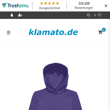
✕
0
0
☰