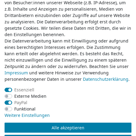
von Besucher:innen unserer Webseite (z.B. IP-Adresse), um
von Besucher:innen unserer Webseite (z.B. IP-Adresse), um
z.B. Inhalte und Anzeigen zu personalisieren, Medien von
z.B. Inhalte und Anzeigen zu personalisieren, Medien von
Drittanbietern einzubinden oder Zugriffe auf unsere Website
Drittanbietern einzubinden oder Zugriffe auf unsere Website
zu analysieren. Die Datenverarbeitung erfolgt erst durch
zu analysieren. Die Datenverarbeitung erfolgt erst durch
gesetzte Cookies. Wir teilen diese Daten mit Dritten, die wir in
gesetzte Cookies. Wir teilen diese Daten mit Dritten, die wir in
Service & Kontakt
den Einstellungen benennen.
den Einstellungen benennen.
Die Datenverarbeitung kann mit Einwilligung oder aufgrund
Die Datenverarbeitung kann mit Einwilligung oder aufgrund
eines berechtigten Interesses erfolgen. Die Zustimmung
eines berechtigten Interesses erfolgen. Die Zustimmung
Wünschen Sie einen Rückruf?
kann erteilt oder abgelehnt werden. Es besteht das Recht,
kann erteilt oder abgelehnt werden. Es besteht das Recht,
service@klamato.de
nicht einzuwilligen und die Einwilligung zu einem späteren
nicht einzuwilligen und die Einwilligung zu einem späteren
Zeitpunkt zu ändern oder zu widerrufen. Beachten Sie unser
Zeitpunkt zu ändern oder zu widerrufen. Beachten Sie unser
Impressum
Impressum
und weitere Hinweise zur Verwendung
und weitere Hinweise zur Verwendung
Schreiben Sie uns:
personenbezogener Daten in unserer
personenbezogener Daten in unserer
Daten­schutz­erklärung
Daten­schutz­erklärung
.
.
service@klamato.de
Essenziell
Essenziell
Externe Medien
Externe Medien
Durchschnittliche Bewertung von
klamato.de
bei Trustami:
5.00
/
5.00
mit
319.209
PayPal
PayPal
Bewertungen
Funktional
Funktional
|
Bewertungsgrundlage des Anbieters: 5 Verkaufs- und 3 Bewertungsplattformen
Weitere Einstellungen
Weitere Einstellungen
Alle akzeptieren
Alle akzeptieren
© Copyright 2026 klamato.de | Alle Rechte vorbehalten.