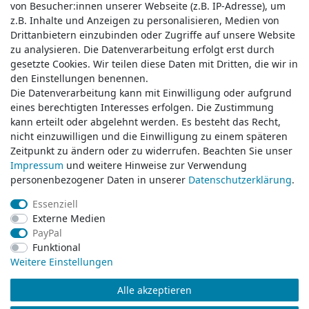
von Besucher:innen unserer Webseite (z.B. IP-Adresse), um
von Besucher:innen unserer Webseite (z.B. IP-Adresse), um
z.B. Inhalte und Anzeigen zu personalisieren, Medien von
z.B. Inhalte und Anzeigen zu personalisieren, Medien von
Drittanbietern einzubinden oder Zugriffe auf unsere Website
Drittanbietern einzubinden oder Zugriffe auf unsere Website
zu analysieren. Die Datenverarbeitung erfolgt erst durch
zu analysieren. Die Datenverarbeitung erfolgt erst durch
gesetzte Cookies. Wir teilen diese Daten mit Dritten, die wir in
gesetzte Cookies. Wir teilen diese Daten mit Dritten, die wir in
Service & Kontakt
den Einstellungen benennen.
den Einstellungen benennen.
Die Datenverarbeitung kann mit Einwilligung oder aufgrund
Die Datenverarbeitung kann mit Einwilligung oder aufgrund
eines berechtigten Interesses erfolgen. Die Zustimmung
eines berechtigten Interesses erfolgen. Die Zustimmung
Wünschen Sie einen Rückruf?
kann erteilt oder abgelehnt werden. Es besteht das Recht,
kann erteilt oder abgelehnt werden. Es besteht das Recht,
service@klamato.de
nicht einzuwilligen und die Einwilligung zu einem späteren
nicht einzuwilligen und die Einwilligung zu einem späteren
Zeitpunkt zu ändern oder zu widerrufen. Beachten Sie unser
Zeitpunkt zu ändern oder zu widerrufen. Beachten Sie unser
Impressum
Impressum
und weitere Hinweise zur Verwendung
und weitere Hinweise zur Verwendung
Schreiben Sie uns:
personenbezogener Daten in unserer
personenbezogener Daten in unserer
Daten­schutz­erklärung
Daten­schutz­erklärung
.
.
service@klamato.de
Essenziell
Essenziell
Externe Medien
Externe Medien
Durchschnittliche Bewertung von
klamato.de
bei Trustami:
5.00
/
5.00
mit
319.209
PayPal
PayPal
Bewertungen
Funktional
Funktional
|
Bewertungsgrundlage des Anbieters: 5 Verkaufs- und 3 Bewertungsplattformen
Weitere Einstellungen
Weitere Einstellungen
Alle akzeptieren
Alle akzeptieren
© Copyright 2026 klamato.de | Alle Rechte vorbehalten.