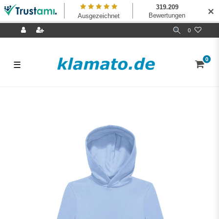
✕
0
0
☰