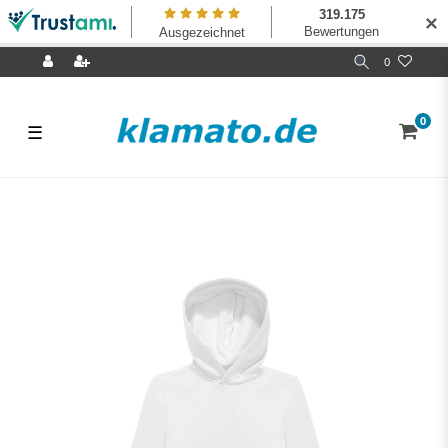
✕
0
0
☰