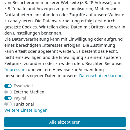
von Besucher:innen unserer Webseite (z.B. IP-Adresse), um
von Besucher:innen unserer Webseite (z.B. IP-Adresse), um
z.B. Inhalte und Anzeigen zu personalisieren, Medien von
z.B. Inhalte und Anzeigen zu personalisieren, Medien von
Drittanbietern einzubinden oder Zugriffe auf unsere Website
Drittanbietern einzubinden oder Zugriffe auf unsere Website
zu analysieren. Die Datenverarbeitung erfolgt erst durch
zu analysieren. Die Datenverarbeitung erfolgt erst durch
gesetzte Cookies. Wir teilen diese Daten mit Dritten, die wir in
gesetzte Cookies. Wir teilen diese Daten mit Dritten, die wir in
Service & Kontakt
den Einstellungen benennen.
den Einstellungen benennen.
Die Datenverarbeitung kann mit Einwilligung oder aufgrund
Die Datenverarbeitung kann mit Einwilligung oder aufgrund
eines berechtigten Interesses erfolgen. Die Zustimmung
eines berechtigten Interesses erfolgen. Die Zustimmung
Wünschen Sie einen Rückruf?
kann erteilt oder abgelehnt werden. Es besteht das Recht,
kann erteilt oder abgelehnt werden. Es besteht das Recht,
service@klamato.de
nicht einzuwilligen und die Einwilligung zu einem späteren
nicht einzuwilligen und die Einwilligung zu einem späteren
Zeitpunkt zu ändern oder zu widerrufen. Beachten Sie unser
Zeitpunkt zu ändern oder zu widerrufen. Beachten Sie unser
Impressum
Impressum
und weitere Hinweise zur Verwendung
und weitere Hinweise zur Verwendung
Schreiben Sie uns:
personenbezogener Daten in unserer
personenbezogener Daten in unserer
Daten­schutz­erklärung
Daten­schutz­erklärung
.
.
service@klamato.de
Essenziell
Essenziell
Externe Medien
Externe Medien
Durchschnittliche Bewertung von
klamato.de
bei Trustami:
5.00
/
5.00
mit
319.175
PayPal
PayPal
Bewertungen
Funktional
Funktional
|
Bewertungsgrundlage des Anbieters: 5 Verkaufs- und 3 Bewertungsplattformen
Weitere Einstellungen
Weitere Einstellungen
Alle akzeptieren
Alle akzeptieren
© Copyright 2026 klamato.de | Alle Rechte vorbehalten.