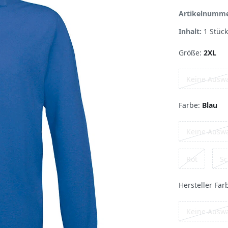
Artikelnumm
Inhalt:
1
Stück
Größe:
2XL
Keine Ausw
Farbe:
Blau
Keine Ausw
Rot
Sc
Hersteller Far
Keine Ausw