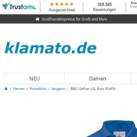
Großhandelspreise für Groß und Klein
NEU
Damen
Herren
Poloshirts
langarm
B&C: Safran LSL Polo PU414