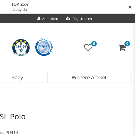
✕
Anmelden
Registrieren
0
0
Baby
Weitere Artikel
LSL Polo
er:
PU414