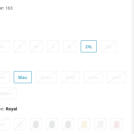
er:
163
ahl
S
M
L
XL
2XL
3XL
ahl
Blau
Braun
Gold
Grau
Grün
hwarz
be:
Royal
ahl