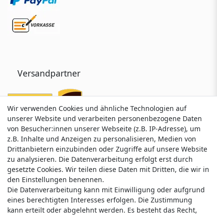
Versandpartner
Wir verwenden Cookies und ähnliche Technologien auf
Wir verwenden Cookies und ähnliche Technologien auf
unserer Website und verarbeiten personenbezogene Daten
unserer Website und verarbeiten personenbezogene Daten
von Besucher:innen unserer Webseite (z.B. IP-Adresse), um
von Besucher:innen unserer Webseite (z.B. IP-Adresse), um
z.B. Inhalte und Anzeigen zu personalisieren, Medien von
z.B. Inhalte und Anzeigen zu personalisieren, Medien von
Drittanbietern einzubinden oder Zugriffe auf unsere Website
Drittanbietern einzubinden oder Zugriffe auf unsere Website
zu analysieren. Die Datenverarbeitung erfolgt erst durch
zu analysieren. Die Datenverarbeitung erfolgt erst durch
gesetzte Cookies. Wir teilen diese Daten mit Dritten, die wir in
gesetzte Cookies. Wir teilen diese Daten mit Dritten, die wir in
Service & Kontakt
den Einstellungen benennen.
den Einstellungen benennen.
Die Datenverarbeitung kann mit Einwilligung oder aufgrund
Die Datenverarbeitung kann mit Einwilligung oder aufgrund
eines berechtigten Interesses erfolgen. Die Zustimmung
eines berechtigten Interesses erfolgen. Die Zustimmung
Wünschen Sie einen Rückruf?
kann erteilt oder abgelehnt werden. Es besteht das Recht,
kann erteilt oder abgelehnt werden. Es besteht das Recht,
service@klamato.de