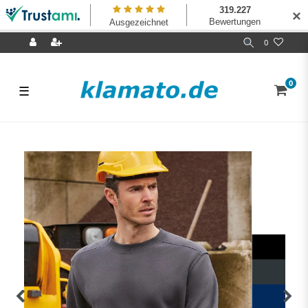
✕
0
0
☰