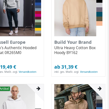
sell Europe
Build Your Brand
's Authentic Hooded
Ultra Heavy Cotton Box
at 0R265M0
Hoody BY162
19,49 €
ab 31,39 €
 ges. MwSt.
zzgl.
Versandkosten
inkl. ges. MwSt.
zzgl.
Versandkosten
Artikel