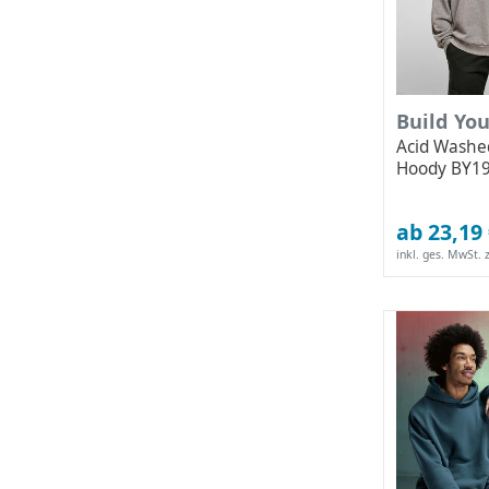
Build Yo
Acid Washe
Hoody BY1
ab 23,19
inkl. ges. MwSt.
z