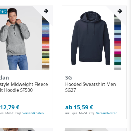
eit
ldan
SG
tstyle Midweight Fleece
Hooded Sweatshirt Men
lt Hoodie SF500
SG27
12,79 €
ab 15,59 €
 ges. MwSt.
zzgl.
Versandkosten
inkl. ges. MwSt.
zzgl.
Versandkosten