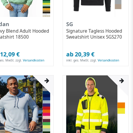
ldan
SG
vy Blend Adult Hooded
Signature Tagless Hooded
atshirt 18500
Sweatshirt Unisex SGS270
12,09 €
ab 20,39 €
 ges. MwSt.
zzgl.
Versandkosten
inkl. ges. MwSt.
zzgl.
Versandkosten