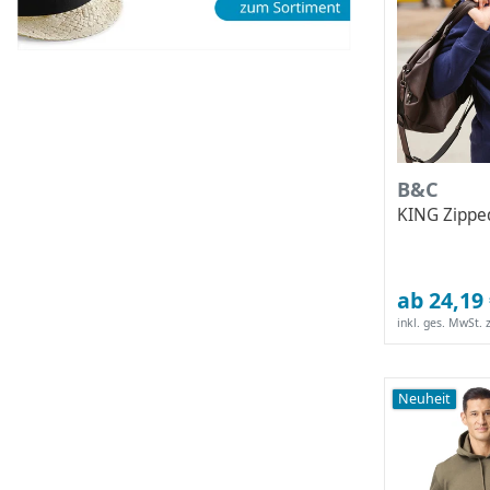
B&C
KING Zipp
ab 24,19
inkl. ges. MwSt.
z
Neuheit