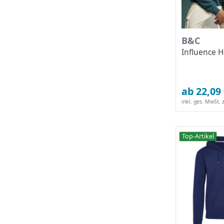
B&C
Influence 
ab 22,09
inkl. ges. MwSt.
z
Top-Artikel