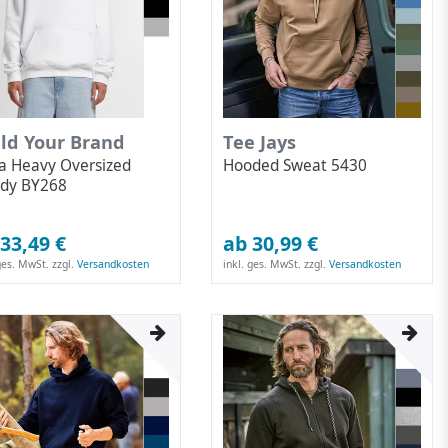
ild Your Brand
Tee Jays
ra Heavy Oversized
Hooded Sweat 5430
dy BY268
33,49 €
ab 30,99 €
 ges. MwSt.
zzgl.
Versandkosten
inkl. ges. MwSt.
zzgl.
Versandkosten