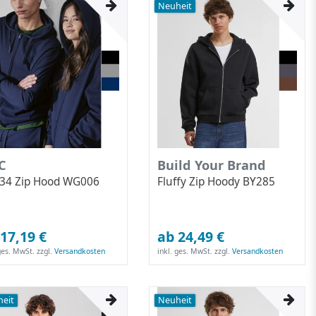
Neuheit
C
Build Your Brand
334 Zip Hood WG006
Fluffy Zip Hoody BY285
17,19 €
ab 24,49 €
 ges. MwSt.
zzgl.
Versandkosten
inkl. ges. MwSt.
zzgl.
Versandkosten
eit
Neuheit