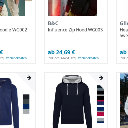
B&C
Gi
Hoodie WG002
Influence Zip Hood WG003
Hea
Swe
 €
ab 24,69 €
ab 
zgl.
Versandkosten
inkl. ges. MwSt.
zzgl.
Versandkosten
inkl.