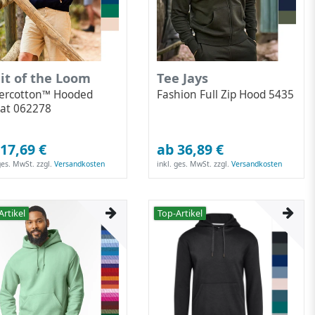
it of the Loom
Tee Jays
ercotton™ Hooded
Fashion Full Zip Hood 5435
at 062278
17,69 €
ab 36,89 €
 ges. MwSt.
zzgl.
Versandkosten
inkl. ges. MwSt.
zzgl.
Versandkosten
Artikel
Top-Artikel