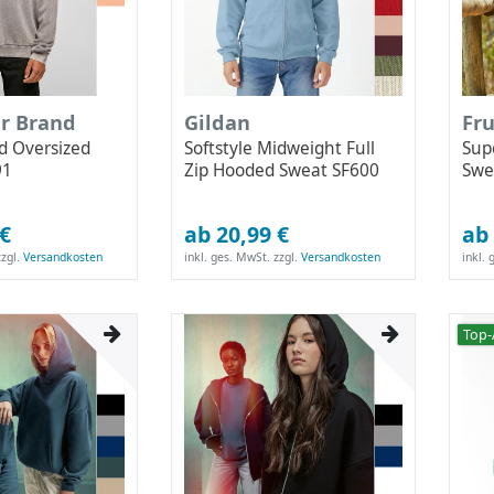
ur Brand
Gildan
Fru
d Oversized
Softstyle Midweight Full
Sup
91
Zip Hooded Sweat SF600
Swe
 €
ab 20,99 €
ab 
zgl.
Versandkosten
inkl. ges. MwSt.
zzgl.
Versandkosten
inkl.
Top-