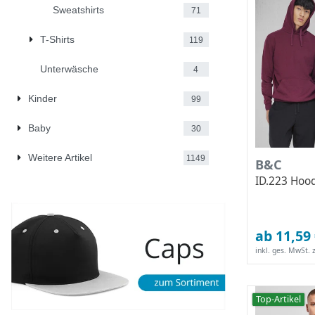
Sweatshirts
71
T-Shirts
119
Unterwäsche
4
Kinder
99
Baby
30
Weitere Artikel
1149
B&C
ID.223 Hoo
ab 11,59
inkl. ges. MwSt.
z
Top-Artikel