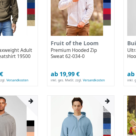
Fruit of the Loom
Bu
xweight Adult
Premium Hooded Zip
Ult
atshirt 19500
Sweat 62-034-0
Hoo
 €
ab 19,99 €
ab 
zgl.
Versandkosten
inkl. ges. MwSt.
zzgl.
Versandkosten
inkl.