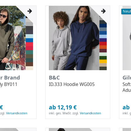
Neuh
ur Brand
B&C
Gi
dy BY011
ID.333 Hoodie WG005
Sof
Adu
 €
ab 12,19 €
ab 
zgl.
Versandkosten
inkl. ges. MwSt.
zzgl.
Versandkosten
inkl.