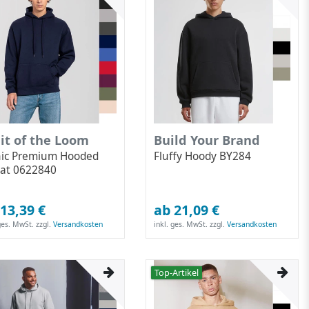
it of the Loom
Build Your Brand
nic Premium Hooded
Fluffy Hoody BY284
at 0622840
13,39 €
ab 21,09 €
 ges. MwSt.
zzgl.
Versandkosten
inkl. ges. MwSt.
zzgl.
Versandkosten
Top-Artikel