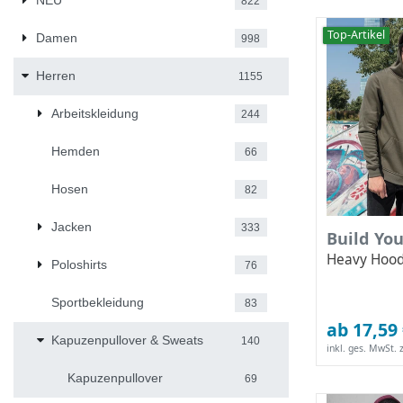
NEU
822
Top-Artikel
Damen
998
Herren
1155
Arbeitskleidung
244
Hemden
66
Hosen
82
Jacken
333
Build Yo
Heavy Hoo
Poloshirts
76
Sportbekleidung
83
ab 17,59
Kapuzenpullover & Sweats
140
inkl. ges. MwSt.
z
Kapuzenpullover
69