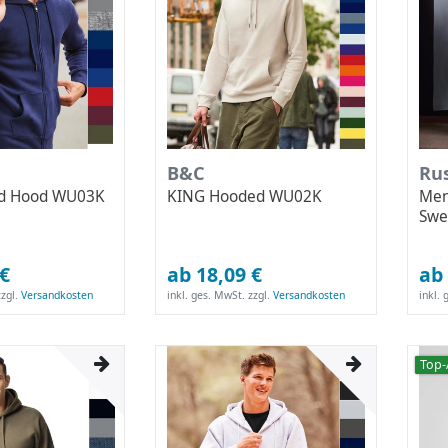
B&C
Rus
ed Hood WU03K
KING Hooded WU02K
Men
Swe
 €
ab 18,09 €
ab 
zgl.
Versandkosten
inkl. ges. MwSt.
zzgl.
Versandkosten
inkl.
Top-