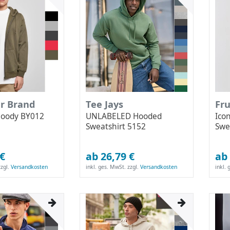
ur Brand
Tee Jays
Fru
Hoody BY012
UNLABELED Hooded
Ico
Sweatshirt 5152
Swe
 €
ab 26,79 €
ab 
zgl.
Versandkosten
inkl. ges. MwSt.
zzgl.
Versandkosten
inkl.