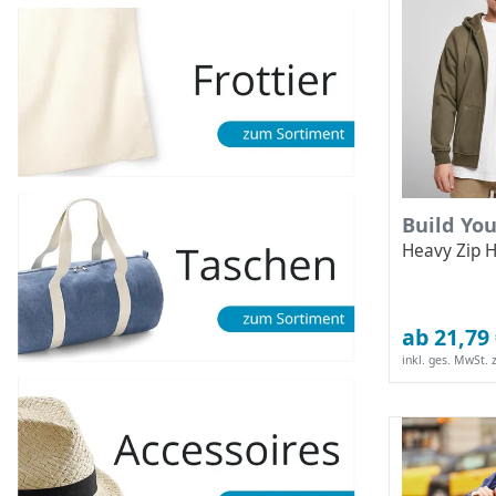
Build Yo
Heavy Zip 
ab 21,79
inkl. ges. MwSt.
z