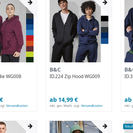
B&C
B&
die WG008
ID.224 Zip Hood WG009
ID.
 €
ab 14,99 €
ab 
zgl.
Versandkosten
inkl. ges. MwSt.
zzgl.
Versandkosten
inkl.
Neuh