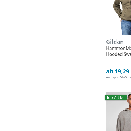
Gildan
Hammer Ma
Hooded Swe
ab 19,29
inkl. ges. MwSt.
z
Top-Artikel