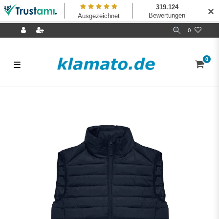
✕
0
0
☰