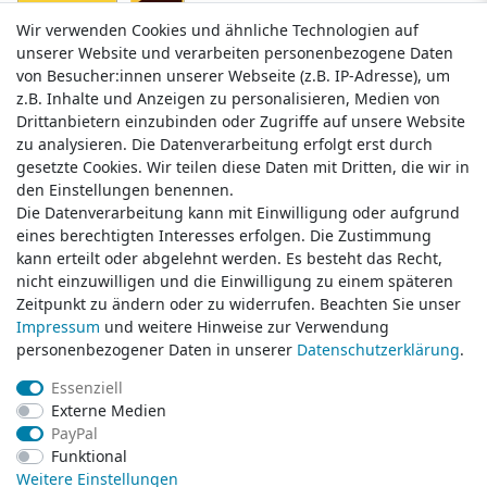
Wir verwenden Cookies und ähnliche Technologien auf
Wir verwenden Cookies und ähnliche Technologien auf
unserer Website und verarbeiten personenbezogene Daten
unserer Website und verarbeiten personenbezogene Daten
von Besucher:innen unserer Webseite (z.B. IP-Adresse), um
von Besucher:innen unserer Webseite (z.B. IP-Adresse), um
z.B. Inhalte und Anzeigen zu personalisieren, Medien von
z.B. Inhalte und Anzeigen zu personalisieren, Medien von
Drittanbietern einzubinden oder Zugriffe auf unsere Website
Drittanbietern einzubinden oder Zugriffe auf unsere Website
zu analysieren. Die Datenverarbeitung erfolgt erst durch
zu analysieren. Die Datenverarbeitung erfolgt erst durch
gesetzte Cookies. Wir teilen diese Daten mit Dritten, die wir in
gesetzte Cookies. Wir teilen diese Daten mit Dritten, die wir in
Service & Kontakt
den Einstellungen benennen.
den Einstellungen benennen.
Die Datenverarbeitung kann mit Einwilligung oder aufgrund
Die Datenverarbeitung kann mit Einwilligung oder aufgrund
eines berechtigten Interesses erfolgen. Die Zustimmung
eines berechtigten Interesses erfolgen. Die Zustimmung
Wünschen Sie einen Rückruf?
kann erteilt oder abgelehnt werden. Es besteht das Recht,
kann erteilt oder abgelehnt werden. Es besteht das Recht,
service@klamato.de
nicht einzuwilligen und die Einwilligung zu einem späteren
nicht einzuwilligen und die Einwilligung zu einem späteren
Zeitpunkt zu ändern oder zu widerrufen. Beachten Sie unser
Zeitpunkt zu ändern oder zu widerrufen. Beachten Sie unser
Impressum
Impressum
und weitere Hinweise zur Verwendung
und weitere Hinweise zur Verwendung
Schreiben Sie uns:
personenbezogener Daten in unserer
personenbezogener Daten in unserer
Daten­schutz­erklärung
Daten­schutz­erklärung
.
.
service@klamato.de
Essenziell
Essenziell
Externe Medien
Externe Medien
Durchschnittliche Bewertung von
klamato.de
bei Trustami:
5.00
/
5.00
mit
319.124
PayPal
PayPal
Bewertungen
Funktional
Funktional
|
Bewertungsgrundlage des Anbieters: 5 Verkaufs- und 3 Bewertungsplattformen
Weitere Einstellungen
Weitere Einstellungen