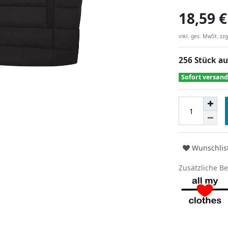
18,59 €
inkl. ges. MwSt. zzg
256 Stück au
Sofort versand
Wunschlis
Zusätzliche B