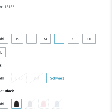
er:
18186
ahl
XS
S
M
L
XL
2XL
XL
z
ahl
Blau
Rot
Schwarz
be:
Black
ahl