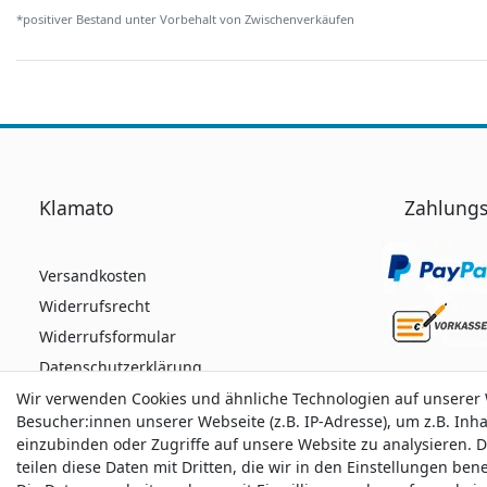
*positiver Bestand unter Vorbehalt von Zwischenverkäufen
Klamato
Zahlungs
Versandkosten
Widerrufsrecht
Widerrufsformular
Datenschutzerklärung
AGB
Wir verwenden Cookies und ähnliche Technologien auf unserer
Wir verwenden Cookies und ähnliche Technologien auf unserer
Besucher:innen unserer Webseite (z.B. IP-Adresse), um z.B. Inh
Besucher:innen unserer Webseite (z.B. IP-Adresse), um z.B. Inh
Impressum
einzubinden oder Zugriffe auf unsere Website zu analysieren. D
einzubinden oder Zugriffe auf unsere Website zu analysieren. D
teilen diese Daten mit Dritten, die wir in den Einstellungen be
teilen diese Daten mit Dritten, die wir in den Einstellungen be