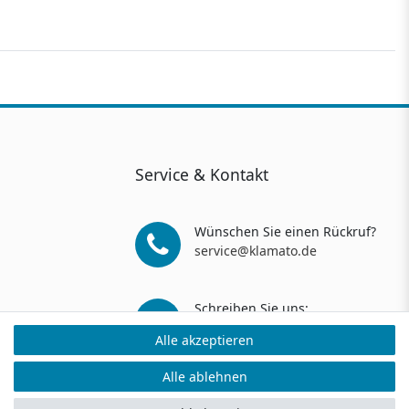
Service & Kontakt
Wünschen Sie einen Rückruf?
service@klamato.de
Schreiben Sie uns:
service@klamato.de
Alle akzeptieren
Alle akzeptieren
Alle ablehnen
Alle ablehnen