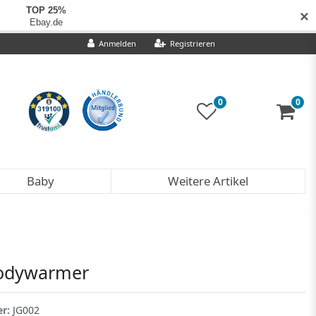
✕
Anmelden
Registrieren
0
0
Baby
Weitere Artikel
Bodywarmer
er:
JG002