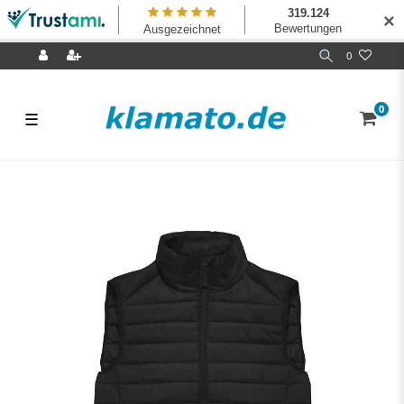
✕
0
0
☰