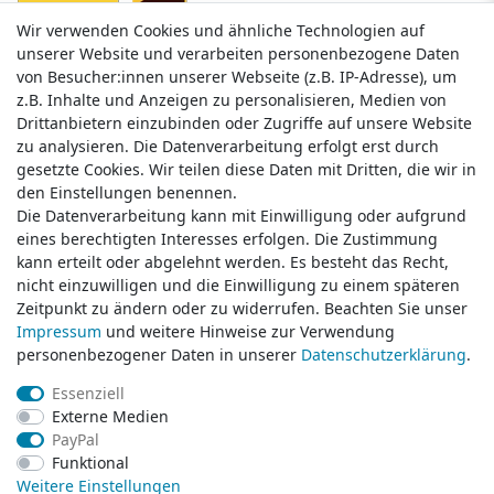
Wir verwenden Cookies und ähnliche Technologien auf
Wir verwenden Cookies und ähnliche Technologien auf
unserer Website und verarbeiten personenbezogene Daten
unserer Website und verarbeiten personenbezogene Daten
von Besucher:innen unserer Webseite (z.B. IP-Adresse), um
von Besucher:innen unserer Webseite (z.B. IP-Adresse), um
z.B. Inhalte und Anzeigen zu personalisieren, Medien von
z.B. Inhalte und Anzeigen zu personalisieren, Medien von
Drittanbietern einzubinden oder Zugriffe auf unsere Website
Drittanbietern einzubinden oder Zugriffe auf unsere Website
zu analysieren. Die Datenverarbeitung erfolgt erst durch
zu analysieren. Die Datenverarbeitung erfolgt erst durch
gesetzte Cookies. Wir teilen diese Daten mit Dritten, die wir in
gesetzte Cookies. Wir teilen diese Daten mit Dritten, die wir in
Service & Kontakt
den Einstellungen benennen.
den Einstellungen benennen.
Die Datenverarbeitung kann mit Einwilligung oder aufgrund
Die Datenverarbeitung kann mit Einwilligung oder aufgrund
eines berechtigten Interesses erfolgen. Die Zustimmung
eines berechtigten Interesses erfolgen. Die Zustimmung
Wünschen Sie einen Rückruf?
kann erteilt oder abgelehnt werden. Es besteht das Recht,
kann erteilt oder abgelehnt werden. Es besteht das Recht,
service@klamato.de
nicht einzuwilligen und die Einwilligung zu einem späteren
nicht einzuwilligen und die Einwilligung zu einem späteren
Zeitpunkt zu ändern oder zu widerrufen. Beachten Sie unser
Zeitpunkt zu ändern oder zu widerrufen. Beachten Sie unser
Impressum
Impressum
und weitere Hinweise zur Verwendung
und weitere Hinweise zur Verwendung
Schreiben Sie uns:
personenbezogener Daten in unserer
personenbezogener Daten in unserer
Daten­schutz­erklärung
Daten­schutz­erklärung
.
.
service@klamato.de
Essenziell
Essenziell
Externe Medien
Externe Medien
Durchschnittliche Bewertung von
klamato.de
bei Trustami:
5.00
/
5.00
mit
319.124
PayPal
PayPal
Bewertungen
Funktional
Funktional
|
Bewertungsgrundlage des Anbieters: 5 Verkaufs- und 3 Bewertungsplattformen
Weitere Einstellungen
Weitere Einstellungen