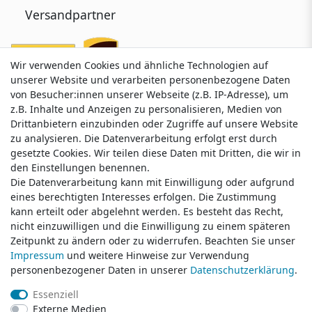
Versandpartner
Wir verwenden Cookies und ähnliche Technologien auf
Wir verwenden Cookies und ähnliche Technologien auf
unserer Website und verarbeiten personenbezogene Daten
unserer Website und verarbeiten personenbezogene Daten
von Besucher:innen unserer Webseite (z.B. IP-Adresse), um
von Besucher:innen unserer Webseite (z.B. IP-Adresse), um
z.B. Inhalte und Anzeigen zu personalisieren, Medien von
z.B. Inhalte und Anzeigen zu personalisieren, Medien von
Drittanbietern einzubinden oder Zugriffe auf unsere Website
Drittanbietern einzubinden oder Zugriffe auf unsere Website
zu analysieren. Die Datenverarbeitung erfolgt erst durch
zu analysieren. Die Datenverarbeitung erfolgt erst durch
gesetzte Cookies. Wir teilen diese Daten mit Dritten, die wir in
gesetzte Cookies. Wir teilen diese Daten mit Dritten, die wir in
Service & Kontakt
den Einstellungen benennen.
den Einstellungen benennen.
Die Datenverarbeitung kann mit Einwilligung oder aufgrund
Die Datenverarbeitung kann mit Einwilligung oder aufgrund
eines berechtigten Interesses erfolgen. Die Zustimmung
eines berechtigten Interesses erfolgen. Die Zustimmung
Wünschen Sie einen Rückruf?
kann erteilt oder abgelehnt werden. Es besteht das Recht,
kann erteilt oder abgelehnt werden. Es besteht das Recht,
service@klamato.de
nicht einzuwilligen und die Einwilligung zu einem späteren
nicht einzuwilligen und die Einwilligung zu einem späteren
Zeitpunkt zu ändern oder zu widerrufen. Beachten Sie unser
Zeitpunkt zu ändern oder zu widerrufen. Beachten Sie unser
Impressum
Impressum
und weitere Hinweise zur Verwendung
und weitere Hinweise zur Verwendung
Schreiben Sie uns:
personenbezogener Daten in unserer
personenbezogener Daten in unserer
Daten­schutz­erklärung
Daten­schutz­erklärung
.
.
service@klamato.de
Essenziell
Essenziell
Externe Medien
Externe Medien