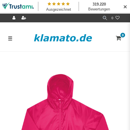
✕
0
0
☰