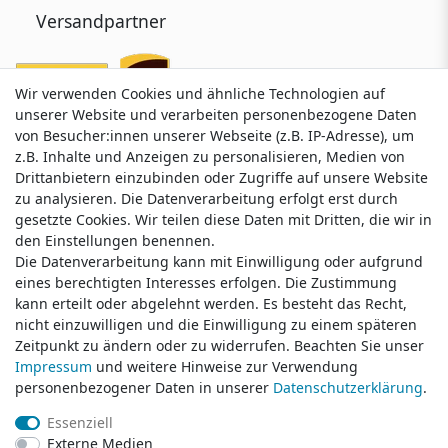
Versandpartner
Wir verwenden Cookies und ähnliche Technologien auf
Wir verwenden Cookies und ähnliche Technologien auf
unserer Website und verarbeiten personenbezogene Daten
unserer Website und verarbeiten personenbezogene Daten
von Besucher:innen unserer Webseite (z.B. IP-Adresse), um
von Besucher:innen unserer Webseite (z.B. IP-Adresse), um
z.B. Inhalte und Anzeigen zu personalisieren, Medien von
z.B. Inhalte und Anzeigen zu personalisieren, Medien von
Drittanbietern einzubinden oder Zugriffe auf unsere Website
Drittanbietern einzubinden oder Zugriffe auf unsere Website
zu analysieren. Die Datenverarbeitung erfolgt erst durch
zu analysieren. Die Datenverarbeitung erfolgt erst durch
gesetzte Cookies. Wir teilen diese Daten mit Dritten, die wir in
gesetzte Cookies. Wir teilen diese Daten mit Dritten, die wir in
Service & Kontakt
den Einstellungen benennen.
den Einstellungen benennen.
Die Datenverarbeitung kann mit Einwilligung oder aufgrund
Die Datenverarbeitung kann mit Einwilligung oder aufgrund
eines berechtigten Interesses erfolgen. Die Zustimmung
eines berechtigten Interesses erfolgen. Die Zustimmung
Wünschen Sie einen Rückruf?
kann erteilt oder abgelehnt werden. Es besteht das Recht,
kann erteilt oder abgelehnt werden. Es besteht das Recht,
service@klamato.de
nicht einzuwilligen und die Einwilligung zu einem späteren
nicht einzuwilligen und die Einwilligung zu einem späteren
Zeitpunkt zu ändern oder zu widerrufen. Beachten Sie unser
Zeitpunkt zu ändern oder zu widerrufen. Beachten Sie unser
Impressum
Impressum
und weitere Hinweise zur Verwendung
und weitere Hinweise zur Verwendung
Schreiben Sie uns:
personenbezogener Daten in unserer
personenbezogener Daten in unserer
Daten­schutz­erklärung
Daten­schutz­erklärung
.
.
service@klamato.de
Essenziell
Essenziell
Externe Medien
Externe Medien