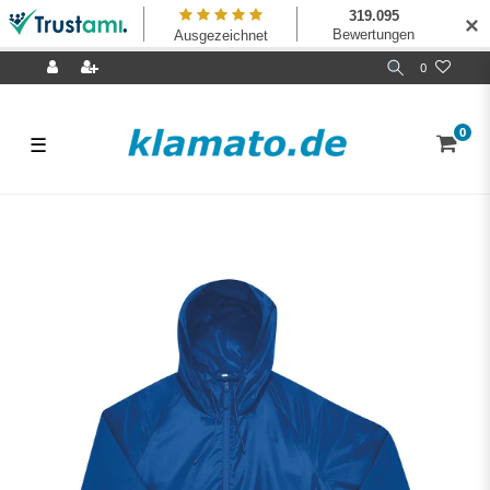
✕
0
0
☰