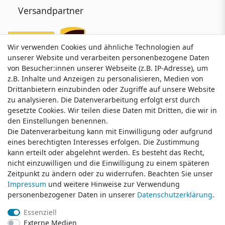
Versandpartner
Wir verwenden Cookies und ähnliche Technologien auf
Wir verwenden Cookies und ähnliche Technologien auf
unserer Website und verarbeiten personenbezogene Daten
unserer Website und verarbeiten personenbezogene Daten
von Besucher:innen unserer Webseite (z.B. IP-Adresse), um
von Besucher:innen unserer Webseite (z.B. IP-Adresse), um
z.B. Inhalte und Anzeigen zu personalisieren, Medien von
z.B. Inhalte und Anzeigen zu personalisieren, Medien von
Drittanbietern einzubinden oder Zugriffe auf unsere Website
Drittanbietern einzubinden oder Zugriffe auf unsere Website
zu analysieren. Die Datenverarbeitung erfolgt erst durch
zu analysieren. Die Datenverarbeitung erfolgt erst durch
gesetzte Cookies. Wir teilen diese Daten mit Dritten, die wir in
gesetzte Cookies. Wir teilen diese Daten mit Dritten, die wir in
Service & Kontakt
den Einstellungen benennen.
den Einstellungen benennen.
Die Datenverarbeitung kann mit Einwilligung oder aufgrund
Die Datenverarbeitung kann mit Einwilligung oder aufgrund
eines berechtigten Interesses erfolgen. Die Zustimmung
eines berechtigten Interesses erfolgen. Die Zustimmung
Wünschen Sie einen Rückruf?
kann erteilt oder abgelehnt werden. Es besteht das Recht,
kann erteilt oder abgelehnt werden. Es besteht das Recht,
service@klamato.de
nicht einzuwilligen und die Einwilligung zu einem späteren
nicht einzuwilligen und die Einwilligung zu einem späteren
Zeitpunkt zu ändern oder zu widerrufen. Beachten Sie unser
Zeitpunkt zu ändern oder zu widerrufen. Beachten Sie unser
Impressum
Impressum
und weitere Hinweise zur Verwendung
und weitere Hinweise zur Verwendung
Schreiben Sie uns:
personenbezogener Daten in unserer
personenbezogener Daten in unserer
Daten­schutz­erklärung
Daten­schutz­erklärung
.
.
service@klamato.de
Essenziell
Essenziell
Externe Medien
Externe Medien