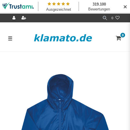
✕
0
0
☰