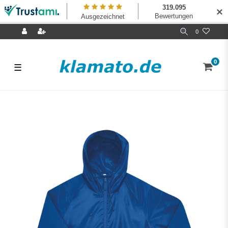
✕
0
0
☰