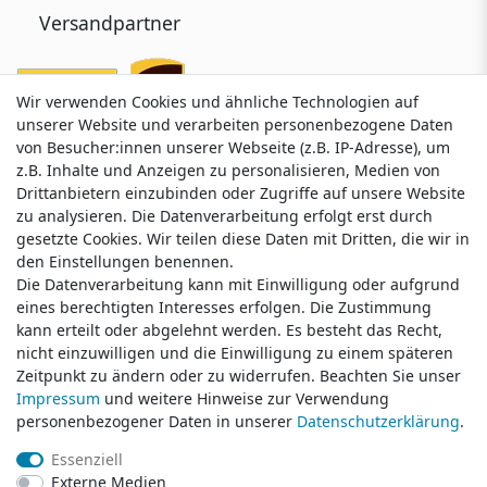
Versandpartner
Wir verwenden Cookies und ähnliche Technologien auf
Wir verwenden Cookies und ähnliche Technologien auf
unserer Website und verarbeiten personenbezogene Daten
unserer Website und verarbeiten personenbezogene Daten
von Besucher:innen unserer Webseite (z.B. IP-Adresse), um
von Besucher:innen unserer Webseite (z.B. IP-Adresse), um
z.B. Inhalte und Anzeigen zu personalisieren, Medien von
z.B. Inhalte und Anzeigen zu personalisieren, Medien von
Drittanbietern einzubinden oder Zugriffe auf unsere Website
Drittanbietern einzubinden oder Zugriffe auf unsere Website
zu analysieren. Die Datenverarbeitung erfolgt erst durch
zu analysieren. Die Datenverarbeitung erfolgt erst durch
gesetzte Cookies. Wir teilen diese Daten mit Dritten, die wir in
gesetzte Cookies. Wir teilen diese Daten mit Dritten, die wir in
Service & Kontakt
den Einstellungen benennen.
den Einstellungen benennen.
Die Datenverarbeitung kann mit Einwilligung oder aufgrund
Die Datenverarbeitung kann mit Einwilligung oder aufgrund
eines berechtigten Interesses erfolgen. Die Zustimmung
eines berechtigten Interesses erfolgen. Die Zustimmung
Wünschen Sie einen Rückruf?
kann erteilt oder abgelehnt werden. Es besteht das Recht,
kann erteilt oder abgelehnt werden. Es besteht das Recht,
service@klamato.de
nicht einzuwilligen und die Einwilligung zu einem späteren
nicht einzuwilligen und die Einwilligung zu einem späteren
Zeitpunkt zu ändern oder zu widerrufen. Beachten Sie unser
Zeitpunkt zu ändern oder zu widerrufen. Beachten Sie unser
Impressum
Impressum
und weitere Hinweise zur Verwendung
und weitere Hinweise zur Verwendung
Schreiben Sie uns:
personenbezogener Daten in unserer
personenbezogener Daten in unserer
Daten­schutz­erklärung
Daten­schutz­erklärung
.
.
service@klamato.de
Essenziell
Essenziell
Externe Medien
Externe Medien