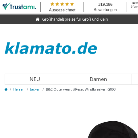
Großhandelspreise für Groß und Klein
NEU
Damen
Herren
Jacken
B&C Outerwear: #Reset Windbreaker JG003