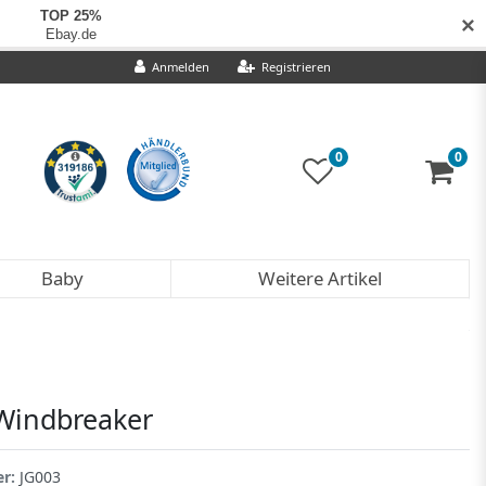
✕
Anmelden
Registrieren
0
0
Baby
Weitere Artikel
Windbreaker
er:
JG003