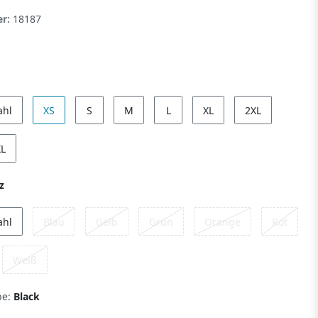
er:
18187
ahl
XS
S
M
L
XL
2XL
XL
z
ahl
Blau
Gelb
Grün
Orange
Rot
Weiß
be:
Black