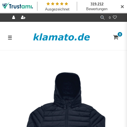
✕
0
0
☰