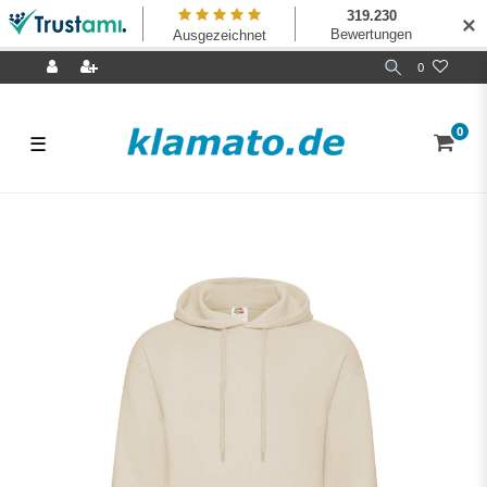
✕
0
0
☰