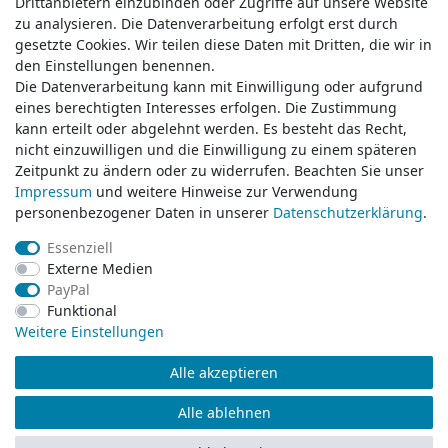
Drittanbietern einzubinden oder Zugriffe auf unsere Website
Drittanbietern einzubinden oder Zugriffe auf unsere Website
zu analysieren. Die Datenverarbeitung erfolgt erst durch
zu analysieren. Die Datenverarbeitung erfolgt erst durch
gesetzte Cookies. Wir teilen diese Daten mit Dritten, die wir in
gesetzte Cookies. Wir teilen diese Daten mit Dritten, die wir in
Service & Kontakt
den Einstellungen benennen.
den Einstellungen benennen.
Die Datenverarbeitung kann mit Einwilligung oder aufgrund
Die Datenverarbeitung kann mit Einwilligung oder aufgrund
eines berechtigten Interesses erfolgen. Die Zustimmung
eines berechtigten Interesses erfolgen. Die Zustimmung
Wünschen Sie einen Rückruf?
kann erteilt oder abgelehnt werden. Es besteht das Recht,
kann erteilt oder abgelehnt werden. Es besteht das Recht,
service@klamato.de
nicht einzuwilligen und die Einwilligung zu einem späteren
nicht einzuwilligen und die Einwilligung zu einem späteren
Zeitpunkt zu ändern oder zu widerrufen. Beachten Sie unser
Zeitpunkt zu ändern oder zu widerrufen. Beachten Sie unser
Impressum
Impressum
und weitere Hinweise zur Verwendung
und weitere Hinweise zur Verwendung
Schreiben Sie uns:
personenbezogener Daten in unserer
personenbezogener Daten in unserer
Daten­schutz­erklärung
Daten­schutz­erklärung
.
.
service@klamato.de
Essenziell
Essenziell
Externe Medien
Externe Medien
Durchschnittliche Bewertung von
klamato.de
bei Trustami:
5.00
/
5.00
mit
319.230
PayPal
PayPal
Bewertungen
Funktional
Funktional
|
Bewertungsgrundlage des Anbieters: 5 Verkaufs- und 3 Bewertungsplattformen
Weitere Einstellungen
Weitere Einstellungen
Alle akzeptieren
Alle akzeptieren
© Copyright 2026 klamato.de | Alle Rechte vorbehalten.
Alle ablehnen
Alle ablehnen