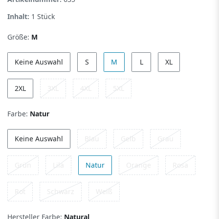
Inhalt:
1
Stück
Größe:
M
Keine Auswahl
S
M
L
XL
2XL
3XL
4XL
5XL
Farbe:
Natur
Keine Auswahl
Blau
Gelb
Grau
Grün
Lila
Natur
Orange
Rosa
Rot
Schwarz
Weiß
Hersteller Farbe:
Natural