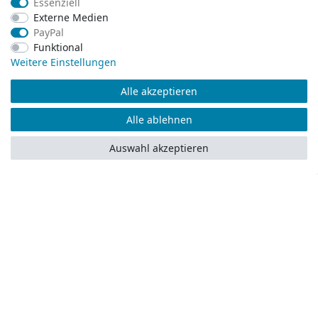
Essenziell
Essenziell
Impressum
Externe Medien
Externe Medien
PayPal
PayPal
Funktional
Funktional
Zahlungsarten
Weitere Einstellungen
Weitere Einstellungen
Alle akzeptieren
Alle akzeptieren
Alle ablehnen
Alle ablehnen
Auswahl akzeptieren
Auswahl akzeptieren
Versandpartner