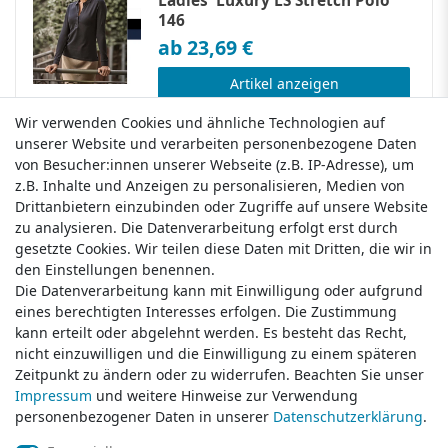
Ladies' Luxury LS Stretch Polo
146
ab 23,69 €
Artikel anzeigen
inkl. ges. MwSt.
zzgl.
Versandkosten
Wir verwenden Cookies und ähnliche Technologien auf
Wir verwenden Cookies und ähnliche Technologien auf
unserer Website und verarbeiten personenbezogene Daten
unserer Website und verarbeiten personenbezogene Daten
von Besucher:innen unserer Webseite (z.B. IP-Adresse), um
von Besucher:innen unserer Webseite (z.B. IP-Adresse), um
z.B. Inhalte und Anzeigen zu personalisieren, Medien von
z.B. Inhalte und Anzeigen zu personalisieren, Medien von
Drittanbietern einzubinden oder Zugriffe auf unsere Website
Drittanbietern einzubinden oder Zugriffe auf unsere Website
zu analysieren. Die Datenverarbeitung erfolgt erst durch
zu analysieren. Die Datenverarbeitung erfolgt erst durch
gesetzte Cookies. Wir teilen diese Daten mit Dritten, die wir in
gesetzte Cookies. Wir teilen diese Daten mit Dritten, die wir in
Klamato
den Einstellungen benennen.
den Einstellungen benennen.
Die Datenverarbeitung kann mit Einwilligung oder aufgrund
Die Datenverarbeitung kann mit Einwilligung oder aufgrund
eines berechtigten Interesses erfolgen. Die Zustimmung
eines berechtigten Interesses erfolgen. Die Zustimmung
Versandkosten
kann erteilt oder abgelehnt werden. Es besteht das Recht,
kann erteilt oder abgelehnt werden. Es besteht das Recht,
nicht einzuwilligen und die Einwilligung zu einem späteren
nicht einzuwilligen und die Einwilligung zu einem späteren
Widerrufsrecht
Zeitpunkt zu ändern oder zu widerrufen. Beachten Sie unser
Zeitpunkt zu ändern oder zu widerrufen. Beachten Sie unser
Widerrufsformular
Impressum
Impressum
und weitere Hinweise zur Verwendung
und weitere Hinweise zur Verwendung
Datenschutzerklärung
personenbezogener Daten in unserer
personenbezogener Daten in unserer
Daten­schutz­erklärung
Daten­schutz­erklärung
.
.
AGB