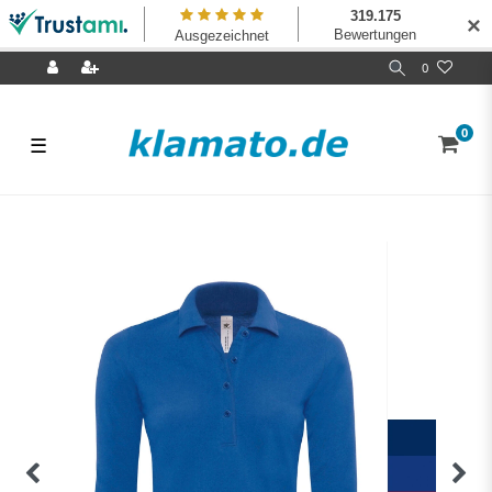
✕
0
0
☰