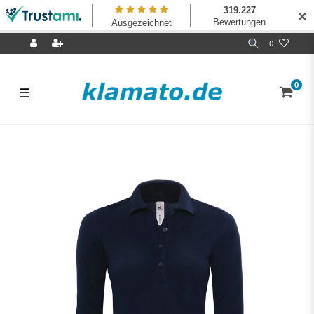
✕
0
0
☰