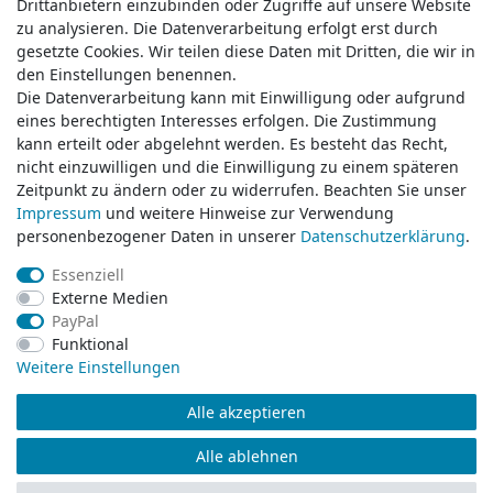
Drittanbietern einzubinden oder Zugriffe auf unsere Website
Drittanbietern einzubinden oder Zugriffe auf unsere Website
zu analysieren. Die Datenverarbeitung erfolgt erst durch
zu analysieren. Die Datenverarbeitung erfolgt erst durch
gesetzte Cookies. Wir teilen diese Daten mit Dritten, die wir in
gesetzte Cookies. Wir teilen diese Daten mit Dritten, die wir in
Service & Kontakt
den Einstellungen benennen.
den Einstellungen benennen.
Die Datenverarbeitung kann mit Einwilligung oder aufgrund
Die Datenverarbeitung kann mit Einwilligung oder aufgrund
eines berechtigten Interesses erfolgen. Die Zustimmung
eines berechtigten Interesses erfolgen. Die Zustimmung
Wünschen Sie einen Rückruf?
kann erteilt oder abgelehnt werden. Es besteht das Recht,
kann erteilt oder abgelehnt werden. Es besteht das Recht,
service@klamato.de
nicht einzuwilligen und die Einwilligung zu einem späteren
nicht einzuwilligen und die Einwilligung zu einem späteren
Zeitpunkt zu ändern oder zu widerrufen. Beachten Sie unser
Zeitpunkt zu ändern oder zu widerrufen. Beachten Sie unser
Impressum
Impressum
und weitere Hinweise zur Verwendung
und weitere Hinweise zur Verwendung
Schreiben Sie uns:
personenbezogener Daten in unserer
personenbezogener Daten in unserer
Daten­schutz­erklärung
Daten­schutz­erklärung
.
.
service@klamato.de
Essenziell
Essenziell
Externe Medien
Externe Medien
Durchschnittliche Bewertung von
klamato.de
bei Trustami:
5.00
/
5.00
mit
319.227
PayPal
PayPal
Bewertungen
Funktional
Funktional
|
Bewertungsgrundlage des Anbieters: 5 Verkaufs- und 3 Bewertungsplattformen
Weitere Einstellungen
Weitere Einstellungen
Alle akzeptieren
Alle akzeptieren
© Copyright 2026 klamato.de | Alle Rechte vorbehalten.
Alle ablehnen
Alle ablehnen