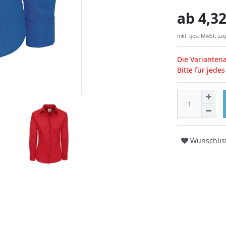
ab
4,32
inkl. ges. MwSt. zzg
Die Variantena
Bitte für jede
Wunschlis