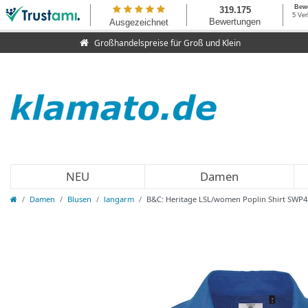
Großhandelspreise für Groß und Klein
NEU
Damen
Damen
Blusen
langarm
B&C: Heritage LSL/women Poplin Shirt SWP4