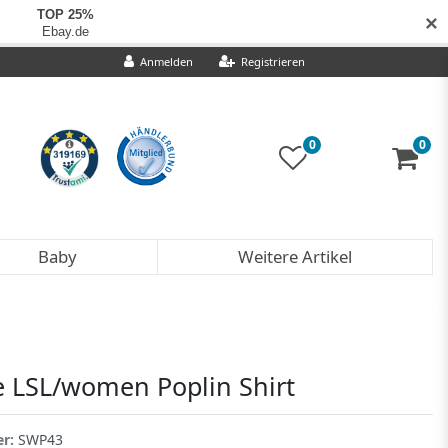
✕
Anmelden
Registrieren
0
0
Baby
Weitere Artikel
e LSL/women Poplin Shirt
er:
SWP43