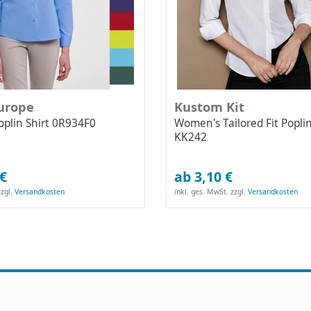
Europe
Kustom Kit
Poplin Shirt 0R934F0
Women's Tailored Fit Poplin
KK242
 €
ab 3,10 €
zgl.
Versandkosten
inkl. ges. MwSt.
zzgl.
Versandkosten