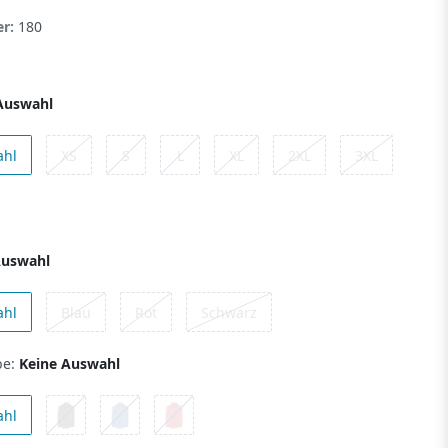
er:
180
Auswahl
ahl
XS
S
L
XL
2XL
3XL
Auswahl
ahl
Blau
Rot
Schwarz
be:
Keine Auswahl
ahl