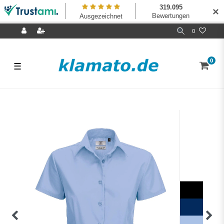
✕
0
0
☰