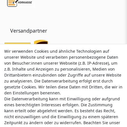
Versandpartner
Wir verwenden Cookies und ähnliche Technologien auf
Wir verwenden Cookies und ähnliche Technologien auf
unserer Website und verarbeiten personenbezogene Daten
unserer Website und verarbeiten personenbezogene Daten
von Besucher:innen unserer Webseite (z.B. IP-Adresse), um
von Besucher:innen unserer Webseite (z.B. IP-Adresse), um
z.B. Inhalte und Anzeigen zu personalisieren, Medien von
z.B. Inhalte und Anzeigen zu personalisieren, Medien von
Drittanbietern einzubinden oder Zugriffe auf unsere Website
Drittanbietern einzubinden oder Zugriffe auf unsere Website
zu analysieren. Die Datenverarbeitung erfolgt erst durch
zu analysieren. Die Datenverarbeitung erfolgt erst durch
gesetzte Cookies. Wir teilen diese Daten mit Dritten, die wir in
gesetzte Cookies. Wir teilen diese Daten mit Dritten, die wir in
Service & Kontakt
den Einstellungen benennen.
den Einstellungen benennen.
Die Datenverarbeitung kann mit Einwilligung oder aufgrund
Die Datenverarbeitung kann mit Einwilligung oder aufgrund
eines berechtigten Interesses erfolgen. Die Zustimmung
eines berechtigten Interesses erfolgen. Die Zustimmung
Wünschen Sie einen Rückruf?
kann erteilt oder abgelehnt werden. Es besteht das Recht,
kann erteilt oder abgelehnt werden. Es besteht das Recht,
service@klamato.de
nicht einzuwilligen und die Einwilligung zu einem späteren
nicht einzuwilligen und die Einwilligung zu einem späteren
Zeitpunkt zu ändern oder zu widerrufen. Beachten Sie unser
Zeitpunkt zu ändern oder zu widerrufen. Beachten Sie unser