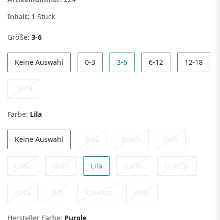
Inhalt:
1
Stück
Größe:
3-6
Keine Auswahl
0-3
3-6
6-12
12-18
18-24
Farbe:
Lila
Keine Auswahl
Blau
Braun
Gelb
Grau
Grün
Lila
Natur
Orange
Rosa
Rot
Schwarz
Weiß
Hersteller Farbe:
Purple