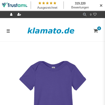
✕
0
0
☰