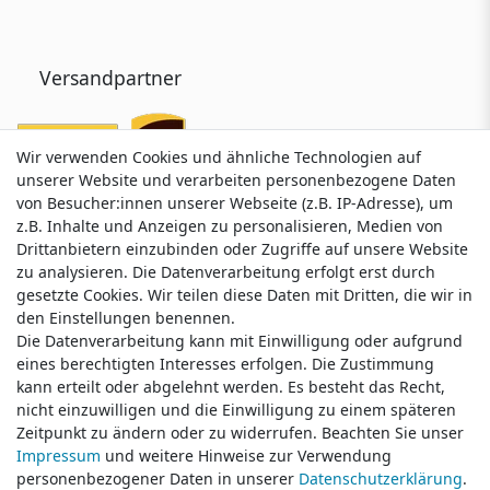
Versandpartner
Wir verwenden Cookies und ähnliche Technologien auf
Wir verwenden Cookies und ähnliche Technologien auf
unserer Website und verarbeiten personenbezogene Daten
unserer Website und verarbeiten personenbezogene Daten
von Besucher:innen unserer Webseite (z.B. IP-Adresse), um
von Besucher:innen unserer Webseite (z.B. IP-Adresse), um
z.B. Inhalte und Anzeigen zu personalisieren, Medien von
z.B. Inhalte und Anzeigen zu personalisieren, Medien von
Drittanbietern einzubinden oder Zugriffe auf unsere Website
Drittanbietern einzubinden oder Zugriffe auf unsere Website
zu analysieren. Die Datenverarbeitung erfolgt erst durch
zu analysieren. Die Datenverarbeitung erfolgt erst durch
gesetzte Cookies. Wir teilen diese Daten mit Dritten, die wir in
gesetzte Cookies. Wir teilen diese Daten mit Dritten, die wir in
Service & Kontakt
den Einstellungen benennen.
den Einstellungen benennen.
Die Datenverarbeitung kann mit Einwilligung oder aufgrund
Die Datenverarbeitung kann mit Einwilligung oder aufgrund
eines berechtigten Interesses erfolgen. Die Zustimmung
eines berechtigten Interesses erfolgen. Die Zustimmung
Wünschen Sie einen Rückruf?
kann erteilt oder abgelehnt werden. Es besteht das Recht,
kann erteilt oder abgelehnt werden. Es besteht das Recht,
service@klamato.de
nicht einzuwilligen und die Einwilligung zu einem späteren
nicht einzuwilligen und die Einwilligung zu einem späteren
Zeitpunkt zu ändern oder zu widerrufen. Beachten Sie unser
Zeitpunkt zu ändern oder zu widerrufen. Beachten Sie unser
Impressum
Impressum
und weitere Hinweise zur Verwendung
und weitere Hinweise zur Verwendung
Schreiben Sie uns:
personenbezogener Daten in unserer
personenbezogener Daten in unserer
Daten­schutz­erklärung
Daten­schutz­erklärung
.
.
service@klamato.de