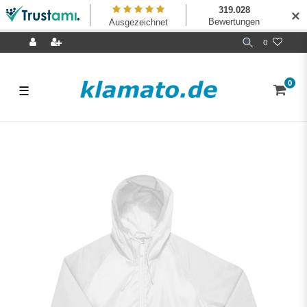
✕
0
0
☰