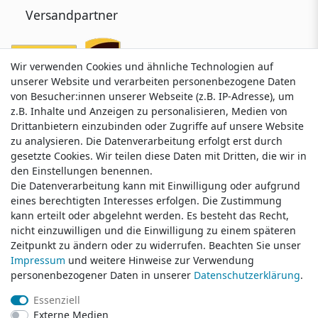
Versandpartner
Wir verwenden Cookies und ähnliche Technologien auf
Wir verwenden Cookies und ähnliche Technologien auf
unserer Website und verarbeiten personenbezogene Daten
unserer Website und verarbeiten personenbezogene Daten
von Besucher:innen unserer Webseite (z.B. IP-Adresse), um
von Besucher:innen unserer Webseite (z.B. IP-Adresse), um
z.B. Inhalte und Anzeigen zu personalisieren, Medien von
z.B. Inhalte und Anzeigen zu personalisieren, Medien von
Drittanbietern einzubinden oder Zugriffe auf unsere Website
Drittanbietern einzubinden oder Zugriffe auf unsere Website
zu analysieren. Die Datenverarbeitung erfolgt erst durch
zu analysieren. Die Datenverarbeitung erfolgt erst durch
gesetzte Cookies. Wir teilen diese Daten mit Dritten, die wir in
gesetzte Cookies. Wir teilen diese Daten mit Dritten, die wir in
Service & Kontakt
den Einstellungen benennen.
den Einstellungen benennen.
Die Datenverarbeitung kann mit Einwilligung oder aufgrund
Die Datenverarbeitung kann mit Einwilligung oder aufgrund
eines berechtigten Interesses erfolgen. Die Zustimmung
eines berechtigten Interesses erfolgen. Die Zustimmung
Wünschen Sie einen Rückruf?
kann erteilt oder abgelehnt werden. Es besteht das Recht,
kann erteilt oder abgelehnt werden. Es besteht das Recht,
service@klamato.de
nicht einzuwilligen und die Einwilligung zu einem späteren
nicht einzuwilligen und die Einwilligung zu einem späteren
Zeitpunkt zu ändern oder zu widerrufen. Beachten Sie unser
Zeitpunkt zu ändern oder zu widerrufen. Beachten Sie unser
Impressum
Impressum
und weitere Hinweise zur Verwendung
und weitere Hinweise zur Verwendung
Schreiben Sie uns:
personenbezogener Daten in unserer
personenbezogener Daten in unserer
Daten­schutz­erklärung
Daten­schutz­erklärung
.
.
service@klamato.de
Essenziell
Essenziell
Externe Medien
Externe Medien