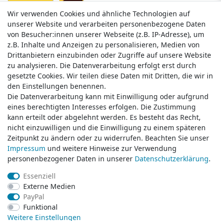
Wir verwenden Cookies und ähnliche Technologien auf
Wir verwenden Cookies und ähnliche Technologien auf
unserer Website und verarbeiten personenbezogene Daten
unserer Website und verarbeiten personenbezogene Daten
von Besucher:innen unserer Webseite (z.B. IP-Adresse), um
von Besucher:innen unserer Webseite (z.B. IP-Adresse), um
z.B. Inhalte und Anzeigen zu personalisieren, Medien von
z.B. Inhalte und Anzeigen zu personalisieren, Medien von
Drittanbietern einzubinden oder Zugriffe auf unsere Website
Drittanbietern einzubinden oder Zugriffe auf unsere Website
zu analysieren. Die Datenverarbeitung erfolgt erst durch
zu analysieren. Die Datenverarbeitung erfolgt erst durch
gesetzte Cookies. Wir teilen diese Daten mit Dritten, die wir in
gesetzte Cookies. Wir teilen diese Daten mit Dritten, die wir in
Service & Kontakt
den Einstellungen benennen.
den Einstellungen benennen.
Die Datenverarbeitung kann mit Einwilligung oder aufgrund
Die Datenverarbeitung kann mit Einwilligung oder aufgrund
eines berechtigten Interesses erfolgen. Die Zustimmung
eines berechtigten Interesses erfolgen. Die Zustimmung
Wünschen Sie einen Rückruf?
kann erteilt oder abgelehnt werden. Es besteht das Recht,
kann erteilt oder abgelehnt werden. Es besteht das Recht,
service@klamato.de
nicht einzuwilligen und die Einwilligung zu einem späteren
nicht einzuwilligen und die Einwilligung zu einem späteren
Zeitpunkt zu ändern oder zu widerrufen. Beachten Sie unser
Zeitpunkt zu ändern oder zu widerrufen. Beachten Sie unser
Impressum
Impressum
und weitere Hinweise zur Verwendung
und weitere Hinweise zur Verwendung
Schreiben Sie uns:
personenbezogener Daten in unserer
personenbezogener Daten in unserer
Daten­schutz­erklärung
Daten­schutz­erklärung
.
.
service@klamato.de
Essenziell
Essenziell
Externe Medien
Externe Medien
Durchschnittliche Bewertung von
klamato.de
bei Trustami:
5.00
/
5.00
mit
319.220
PayPal
PayPal
Bewertungen
Funktional
Funktional
|
Bewertungsgrundlage des Anbieters: 5 Verkaufs- und 3 Bewertungsplattformen
Weitere Einstellungen
Weitere Einstellungen