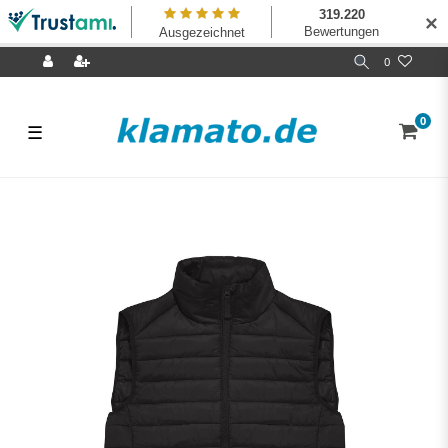
✕
0
0
☰