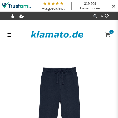
✕
0
0
☰