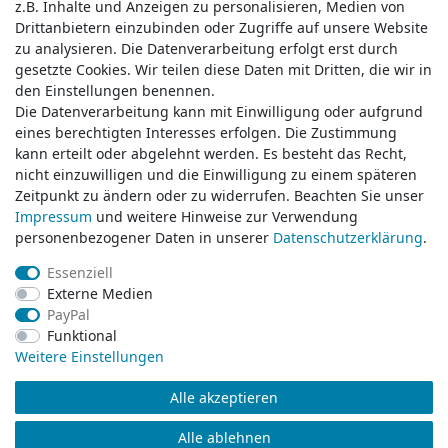
z.B. Inhalte und Anzeigen zu personalisieren, Medien von
z.B. Inhalte und Anzeigen zu personalisieren, Medien von
Drittanbietern einzubinden oder Zugriffe auf unsere Website
Drittanbietern einzubinden oder Zugriffe auf unsere Website
zu analysieren. Die Datenverarbeitung erfolgt erst durch
zu analysieren. Die Datenverarbeitung erfolgt erst durch
gesetzte Cookies. Wir teilen diese Daten mit Dritten, die wir in
gesetzte Cookies. Wir teilen diese Daten mit Dritten, die wir in
Service & Kontakt
den Einstellungen benennen.
den Einstellungen benennen.
Die Datenverarbeitung kann mit Einwilligung oder aufgrund
Die Datenverarbeitung kann mit Einwilligung oder aufgrund
eines berechtigten Interesses erfolgen. Die Zustimmung
eines berechtigten Interesses erfolgen. Die Zustimmung
Wünschen Sie einen Rückruf?
kann erteilt oder abgelehnt werden. Es besteht das Recht,
kann erteilt oder abgelehnt werden. Es besteht das Recht,
service@klamato.de
nicht einzuwilligen und die Einwilligung zu einem späteren
nicht einzuwilligen und die Einwilligung zu einem späteren
Zeitpunkt zu ändern oder zu widerrufen. Beachten Sie unser
Zeitpunkt zu ändern oder zu widerrufen. Beachten Sie unser
Impressum
Impressum
und weitere Hinweise zur Verwendung
und weitere Hinweise zur Verwendung
Schreiben Sie uns:
personenbezogener Daten in unserer
personenbezogener Daten in unserer
Daten­schutz­erklärung
Daten­schutz­erklärung
.
.
service@klamato.de
Essenziell
Essenziell
Externe Medien
Externe Medien
Durchschnittliche Bewertung von
klamato.de
bei Trustami:
5.00
/
5.00
mit
319.209
PayPal
PayPal
Bewertungen
Funktional
Funktional
|
Bewertungsgrundlage des Anbieters: 5 Verkaufs- und 3 Bewertungsplattformen
Weitere Einstellungen
Weitere Einstellungen
Alle akzeptieren
Alle akzeptieren
© Copyright 2026 klamato.de | Alle Rechte vorbehalten.
Alle ablehnen
Alle ablehnen