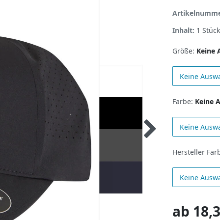
Artikelnumm
Inhalt:
1
Stück
Größe:
Keine 
Keine Ausw
Farbe:
Keine 
Keine Ausw
Hersteller Far
Keine Ausw
ab
18,3