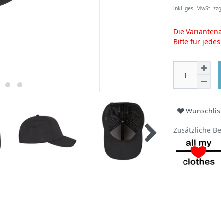
inkl. ges. MwSt. zzg
Die Variantena
Bitte für jede
Wunschlis
Zusätzliche B