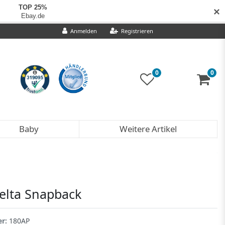
✕
Anmelden
Registrieren
0
0
Baby
Weitere Artikel
Delta Snapback
er:
180AP