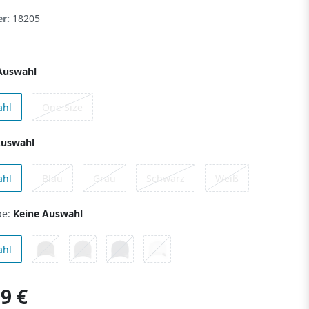
er:
18205
Auswahl
ahl
One Size
Auswahl
ahl
Blau
Grau
Schwarz
Weiß
be:
Keine Auswahl
ahl
9 €